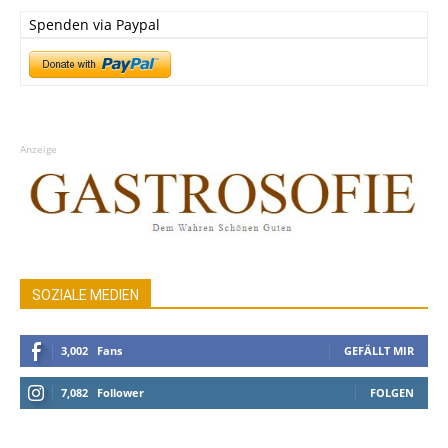
Spenden via Paypal
Anzeige
SOZIALE MEDIEN
3,002
Fans
GEFÄLLT MIR
7,082
Follower
FOLGEN