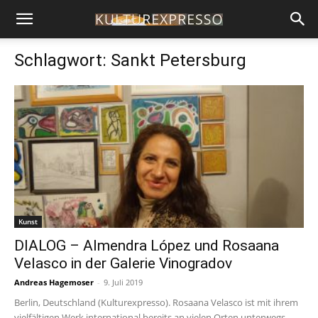
Schlagwort: Sankt Petersburg
Kunst
DIALOG – Almendra López und Rosaana
Velasco in der Galerie Vinogradov
Andreas Hagemoser
-
9. Juli 2019
Berlin, Deutschland (Kulturexpresso). Rosaana Velasco ist mit ihrem
vielfältigen Werk international bereits an vielen Orten unterwegs