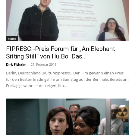
Filme
FIPRESCI-Preis Forum für „An Elephant
Sitting Still“ von Hu Bo. Das...
Dirk Fithalm
-
27. Februar 2018
Berlin, Deutschland (Kulturexpresso). Der Film gewann einen Preis
für den Besten Erstlingsfilm am Samstag auf der Berlinale. Bereits am
Freitag gewann er den eigentlich...