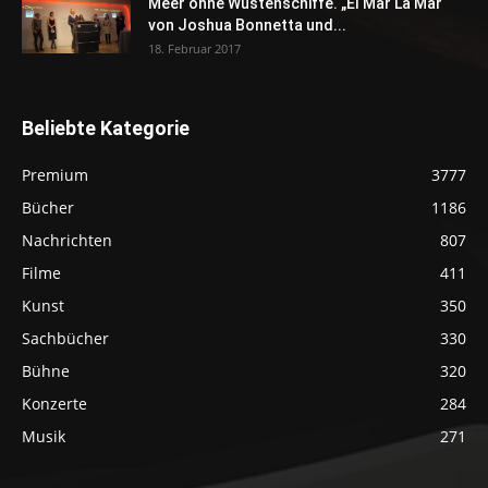
Meer ohne Wüstenschiffe. „El Mar La Mar“
von Joshua Bonnetta und...
18. Februar 2017
Beliebte Kategorie
Premium
3777
Bücher
1186
Nachrichten
807
Filme
411
Kunst
350
Sachbücher
330
Bühne
320
Konzerte
284
Musik
271