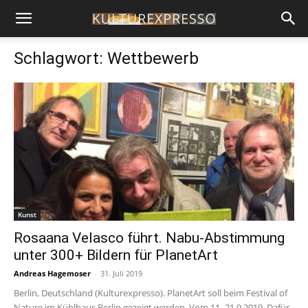
Schlagwort: Wettbewerb
Kunst
Rosaana Velasco führt. Nabu-Abstimmung
unter 300+ Bildern für PlanetArt
Andreas Hagemoser
-
31. Juli 2019
Berlin, Deutschland (Kulturexpresso). PlanetArt soll beim Festival of
Nature im Kühlhaus Berlin gezeigt werden. Vom 11.-21.9.2019. Dafür