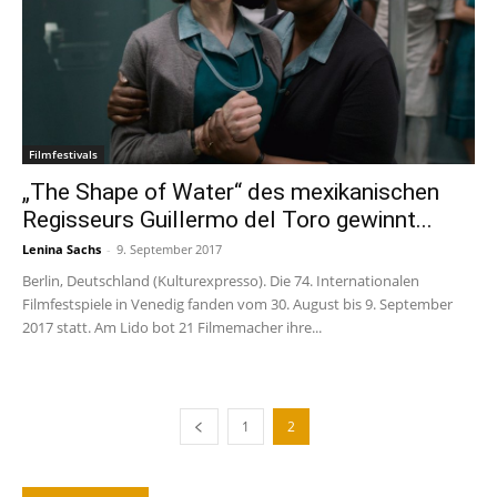
Filmfestivals
„The Shape of Water“ des mexikanischen
Regisseurs Guillermo del Toro gewinnt...
Lenina Sachs
-
9. September 2017
Berlin, Deutschland (Kulturexpresso). Die 74. Internationalen
Filmfestspiele in Venedig fanden vom 30. August bis 9. September
2017 statt. Am Lido bot 21 Filmemacher ihre...
1
2