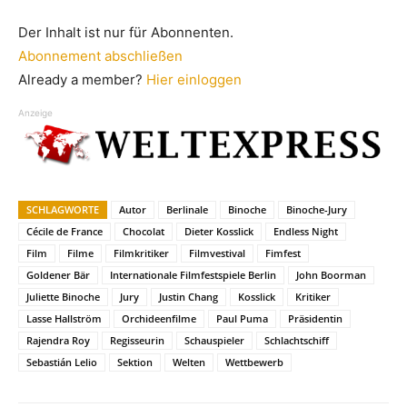
Der Inhalt ist nur für Abonnenten.
Abonnement abschließen
Already a member?
Hier einloggen
Anzeige
SCHLAGWORTE
Autor
Berlinale
Binoche
Binoche-Jury
Cécile de France
Chocolat
Dieter Kosslick
Endless Night
Film
Filme
Filmkritiker
Filmvestival
Fimfest
Goldener Bär
Internationale Filmfestspiele Berlin
John Boorman
Juliette Binoche
Jury
Justin Chang
Kosslick
Kritiker
Lasse Hallström
Orchideenfilme
Paul Puma
Präsidentin
Rajendra Roy
Regisseurin
Schauspieler
Schlachtschiff
Sebastián Lelio
Sektion
Welten
Wettbewerb