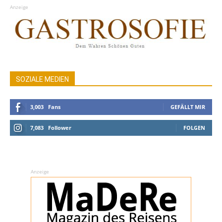
Anzeige
SOZIALE MEDIEN
3,003
Fans
GEFÄLLT MIR
7,083
Follower
FOLGEN
Anzeige