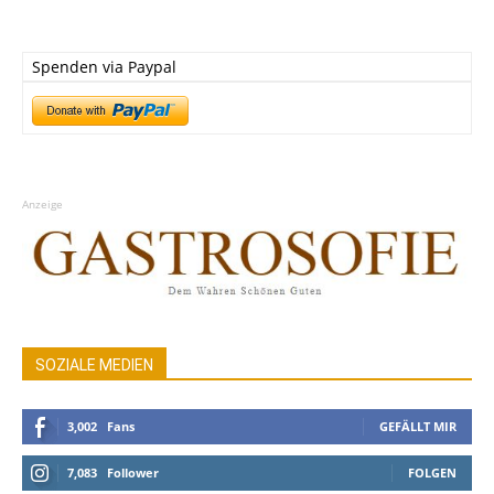
Spenden via Paypal
Anzeige
SOZIALE MEDIEN
3,002
Fans
GEFÄLLT MIR
7,083
Follower
FOLGEN