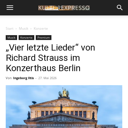
Start
Musik
Konzerte
Musik
Konzerte
Premium
„Vier letzte Lieder“ von
Richard Strauss im
Konzerthaus Berlin
Von
Ingeborg Iltis
-
27. Mai 2026