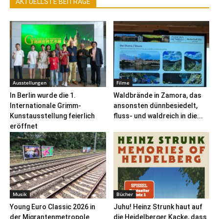
AKTUELLSTE BEITRÄGE
Ausstellungen
Filme
In Berlin wurde die 1.
Waldbrände in Zamora, das
Internationale Grimm-
ansonsten dünnbesiedelt,
Kunstausstellung feierlich
fluss- und waldreich in die...
eröffnet
Musik
Bücher
Young Euro Classic 2026 in
Juhu! Heinz Strunk haut auf
der Migrantenmetropole
die Heidelberger Kacke, dass