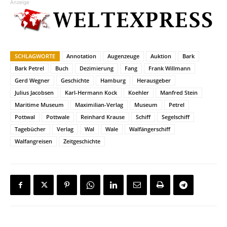
Anzeige
SCHLAGWORTE
Annotation
Augenzeuge
Auktion
Bark
Bark Petrel
Buch
Dezimierung
Fang
Frank Willmann
Gerd Wegner
Geschichte
Hamburg
Herausgeber
Julius Jacobsen
Karl-Hermann Kock
Koehler
Manfred Stein
Maritime Museum
Maximilian-Verlag
Museum
Petrel
Pottwal
Pottwale
Reinhard Krause
Schiff
Segelschiff
Tagebücher
Verlag
Wal
Wale
Walfängerschiff
Walfangreisen
Zeitgeschichte