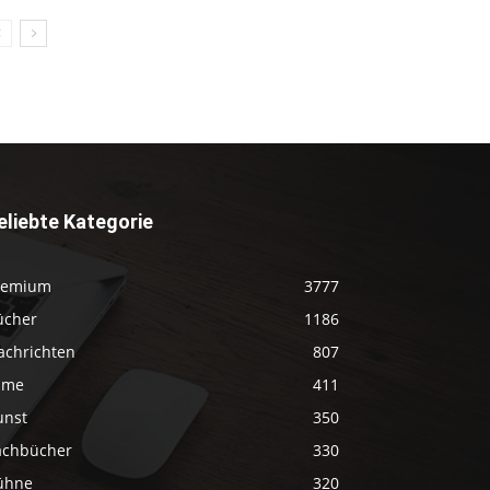
eliebte Kategorie
remium
3777
ücher
1186
achrichten
807
ilme
411
unst
350
achbücher
330
ühne
320