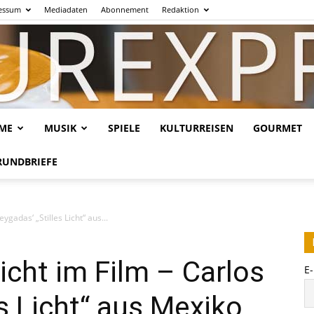
essum
Mediadaten
Abonnement
Redaktion
LME
MUSIK
SPIELE
KULTURREISEN
GOURMET
Kulturexpresso.de
RUNDBRIEFE
ygadas‘ „Stilles Licht“ aus...
icht im Film – Carlos
E
s Licht“ aus Mexiko