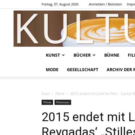
Freitag, 07. August 2026
Anmelden / Beitreten
Impr
KUNST
BÜCHER
BÜHNE
FI
MODE
GESELLSCHAFT
ARCHIV DER 
Start
Filme
2015 endet mit Licht im Film – Carlos Re
Filme
Premium
2015 endet mit L
Reygadas‘ „Stille