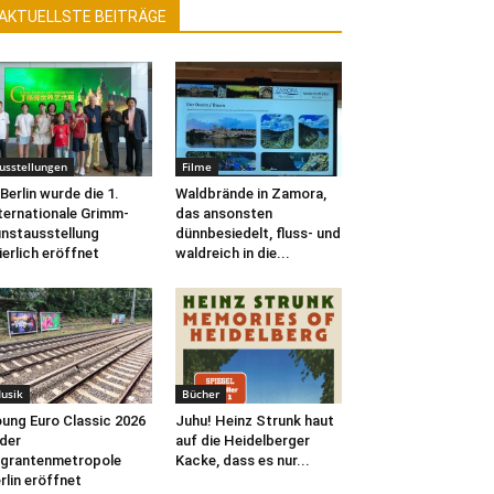
AKTUELLSTE BEITRÄGE
usstellungen
Filme
 Berlin wurde die 1.
Waldbrände in Zamora,
ternationale Grimm-
das ansonsten
nstausstellung
dünnbesiedelt, fluss- und
ierlich eröffnet
waldreich in die...
usik
Bücher
ung Euro Classic 2026
Juhu! Heinz Strunk haut
 der
auf die Heidelberger
grantenmetropole
Kacke, dass es nur...
rlin eröffnet