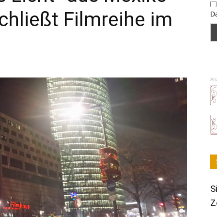
chließt Filmreihe im
D
An
S
Z