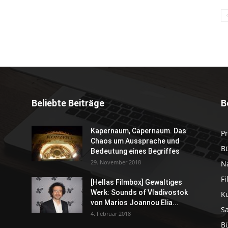
Beliebte Beiträge
B
Kapernaum, Capernaum. Das
P
Chaos um Aussprache und
B
Bedeutung eines Begriffes
29. November 2018
N
F
[Hellas Filmbox] Gewaltiges
Werk: Sounds of Vladivostok
K
von Marios Joannou Elia...
S
4. Februar 2018
B