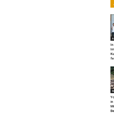
A
In
In
Ku
fe
M
Yo
in
Mi
Be