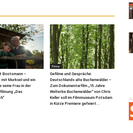
Filme
t Bootsmann –
Gefilme und Gespräche:
mit Murksel und ein
Deutschlands alte Buchenwälder –
 seine Frau in der
Zum Dokumentarfilm „15 Jahre
rfilmung „Das
Welterbe Buchenwälder“ von Chris
h“
Keller soll im Filmmuseum Potsdam
An
in Kürze Premiere gefeiert...