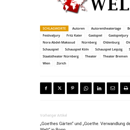
SCHLAGWORTE
Autoren
Autorentheatertage
B
Festivaljury
Fritz Kater
Gastspiel
Gastspieljury
Nora Abdel-Maksoud
Nürnberg
Oldenburg
Ol
Schauspiel
Schauspiel Köln
Schauspiel Leipzig
Staatstheater Nürnberg
Theater
Theater Bremen
Wien
Zürich
Vorheriger Artikel
„Goethes Gärten“ und „Goethe. Verwandlung d
Welt“ in Bonn