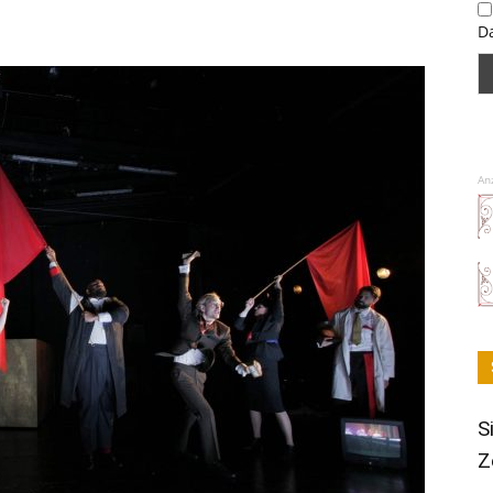
D
An
S
Z