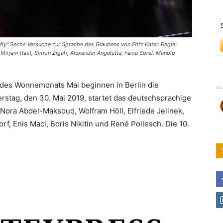
ly" Sechs Versuche zur Sprache des Glaubens von Fritz Kater. Regie:
 Mirjam Rast, Simon Zigah, Alexander Angeletta, Fania Sorel, Manolo
e des Wonnemonats Mai beginnen in Berlin die
An
rstag, den 30. Mai 2019, startet das deutschsprachige
ora Abdel-Maksoud, Wolfram Höll, Elfriede Jelinek,
f, Enis Maci, Boris Nikitin und René Pollesch. Die 10.