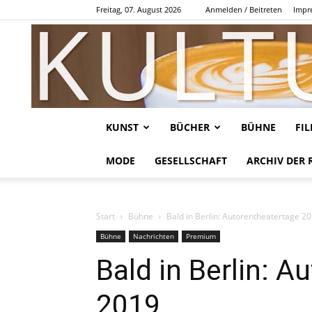
Freitag, 07. August 2026
Anmelden / Beitreten
Impr
KUNST
BÜCHER
BÜHNE
FI
MODE
GESELLSCHAFT
ARCHIV DER 
Start
Bühne
Bald in Berlin: Autorentheatertage 2
Bühne
Nachrichten
Premium
Bald in Berlin: 
2019