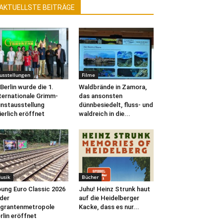
AKTUELLSTE BEITRÄGE
usstellungen
Filme
 Berlin wurde die 1.
Waldbrände in Zamora,
ternationale Grimm-
das ansonsten
nstausstellung
dünnbesiedelt, fluss- und
ierlich eröffnet
waldreich in die...
usik
Bücher
ung Euro Classic 2026
Juhu! Heinz Strunk haut
 der
auf die Heidelberger
grantenmetropole
Kacke, dass es nur...
rlin eröffnet