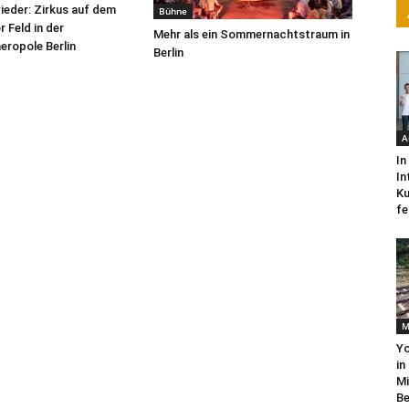
wieder: Zirkus auf dem
Bühne
 Feld in der
Mehr als ein Sommernachtstraum in
ropole Berlin
Berlin
A
In
In
Ku
fe
M
Yo
in
Mi
Be