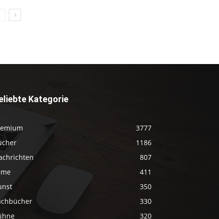
eliebte Kategorie
remium
3777
ücher
1186
achrichten
807
ilme
411
unst
350
achbücher
330
ühne
320