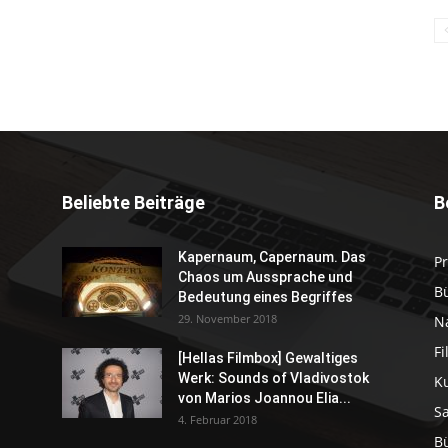
Beliebte Beiträge
B
Kapernaum, Capernaum. Das
P
Chaos um Aussprache und
B
Bedeutung eines Begriffes
29. November 2018
N
F
[Hellas Filmbox] Gewaltiges
Werk: Sounds of Vladivostok
K
von Marios Joannou Elia...
S
4. Februar 2018
B