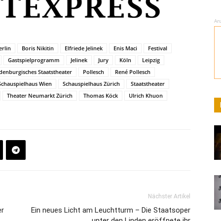
An
erlin
Boris Nikitin
Elfriede Jelinek
Enis Maci
Festival
Gastspielprogramm
Jelinek
Jury
Köln
Leipzig
denburgisches Staatstheater
Pollesch
René Pollesch
Schauspielhaus Wien
Schauspielhaus Zürich
Staatstheater
Theater Neumarkt Zürich
Thomas Köck
Ulrich Khuon
Nächster Artikel
er
Ein neues Licht am Leuchtturm – Die Staatsoper
unter den Linden eröffnete ihr