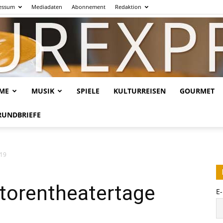
essum
Mediadaten
Abonnement
Redaktion
LME
MUSIK
SPIELE
KULTURREISEN
GOURMET
Kulturexpresso.de
RUNDBRIEFE
019
Autorentheatertage
E