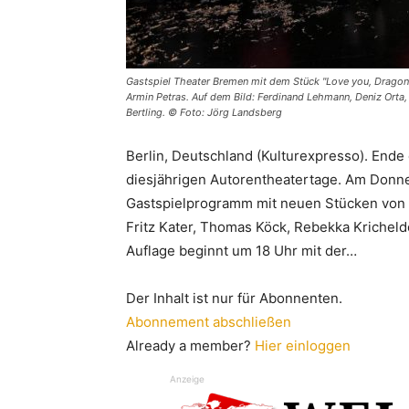
Gastspiel Theater Bremen mit dem Stück "Love you, Dragonf
Armin Petras. Auf dem Bild: Ferdinand Lehmann, Deniz Orta,
Bertling. © Foto: Jörg Landsberg
Berlin, Deutschland (Kulturexpresso). End
diesjährigen Autorentheatertage. Am Donne
Gastspielprogramm mit neuen Stücken von N
Fritz Kater, Thomas Köck, Rebekka Kricheldor
Auflage beginnt um 18 Uhr mit der…
Der Inhalt ist nur für Abonnenten.
Abonnement abschließen
Already a member?
Hier einloggen
Anzeige