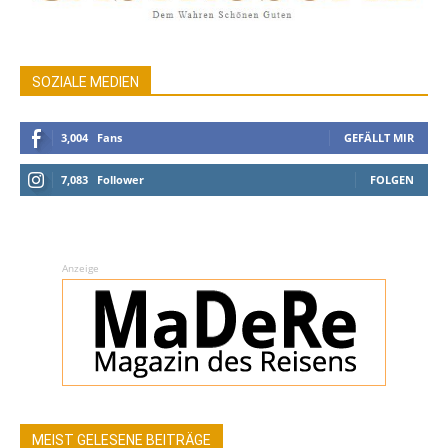
SOZIALE MEDIEN
3,004
Fans
GEFÄLLT MIR
7,083
Follower
FOLGEN
Anzeige
MEIST GELESENE BEITRÄGE