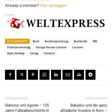
Already a member?
Hier einloggen
Anzeige
SCHLAGWORTE
Buch
Buchbesprechung
Buchkritik
FBV
Finanzbuchverlag
George Horace Lorimer
Lorimer
Ryan Holiday
Verlag
Vorwort
Vorheriger Artikel
Nächster Artikel
Glamour und Agonie – 125
Babydoc und der ganz
Jahre Fußballgeschichte in
alltägliche Voodoo in Rom –