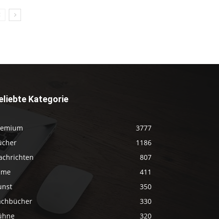
eliebte Kategorie
remium
3777
ücher
1186
achrichten
807
ilme
411
unst
350
achbücher
330
ühne
320