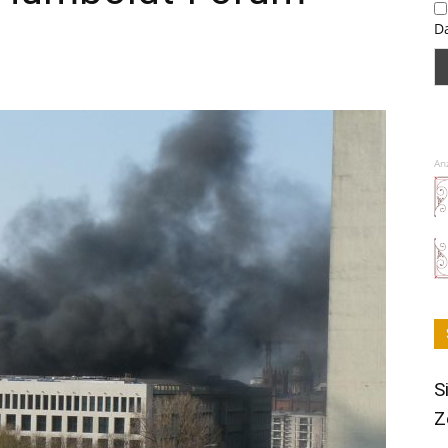
D
An
S
Z