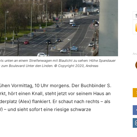
An
chts unten an einem Streifenwagen mit Blaulicht zu sehen: Höhe Spandauer
hrt zum Boulevard Unter den Linden. © Copyright 2020, Andreas
rühen Vormittag, 10 Uhr morgens. Der Buchbinder S.
t, hört einen Knall, steht jetzt vor seinem Haus an
rplatz (Alex) flankiert. Er schaut nach rechts – als
– und sieht sofort eine riesige schwarze