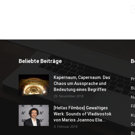
Beliebte Beiträge
B
Kapernaum, Capernaum. Das
P
Chaos um Aussprache und
B
Bedeutung eines Begriffes
29. November 2018
N
F
[Hellas Filmbox] Gewaltiges
Werk: Sounds of Vladivostok
K
von Marios Joannou Elia...
S
4. Februar 2018
B