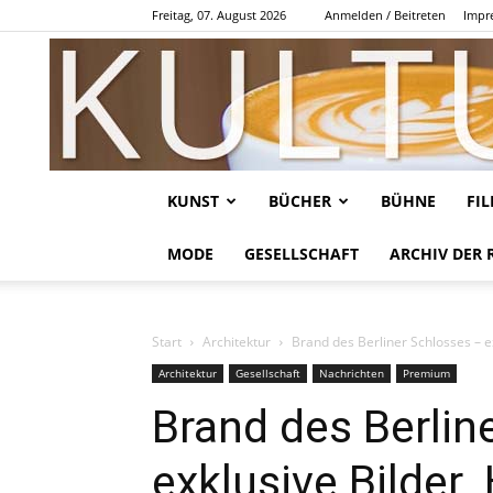
Freitag, 07. August 2026
Anmelden / Beitreten
Impr
KUNST
BÜCHER
BÜHNE
FI
MODE
GESELLSCHAFT
ARCHIV DER 
Start
Architektur
Brand des Berliner Schlosses – 
Architektur
Gesellschaft
Nachrichten
Premium
Brand des Berlin
exklusive Bilder