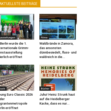
AKTUELLSTE BEITRÄGE
usstellungen
Filme
 Berlin wurde die 1.
Waldbrände in Zamora,
ternationale Grimm-
das ansonsten
nstausstellung
dünnbesiedelt, fluss- und
ierlich eröffnet
waldreich in die...
usik
Bücher
ung Euro Classic 2026
Juhu! Heinz Strunk haut
 der
auf die Heidelberger
grantenmetropole
Kacke, dass es nur...
rlin eröffnet