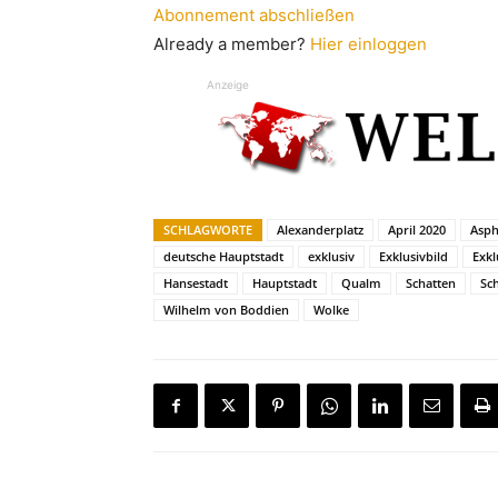
Abonnement abschließen
Already a member?
Hier einloggen
Anzeige
SCHLAGWORTE
Alexanderplatz
April 2020
Asph
deutsche Hauptstadt
exklusiv
Exklusivbild
Exkl
Hansestadt
Hauptstadt
Qualm
Schatten
Sc
Wilhelm von Boddien
Wolke