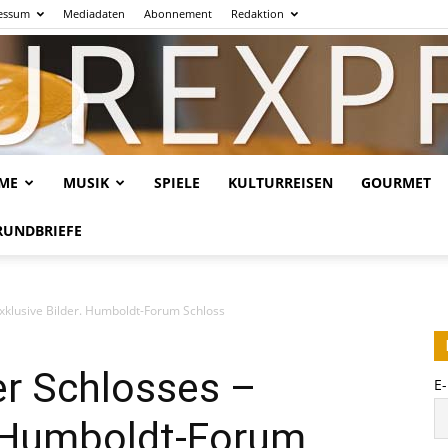
essum
Mediadaten
Abonnement
Redaktion
LME
MUSIK
SPIELE
KULTURREISEN
GOURMET
Kulturexpresso.de
RUNDBRIEFE
exklusive Bilder. Humboldt-Forum Schloss
er Schlosses –
E
. Humboldt-Forum