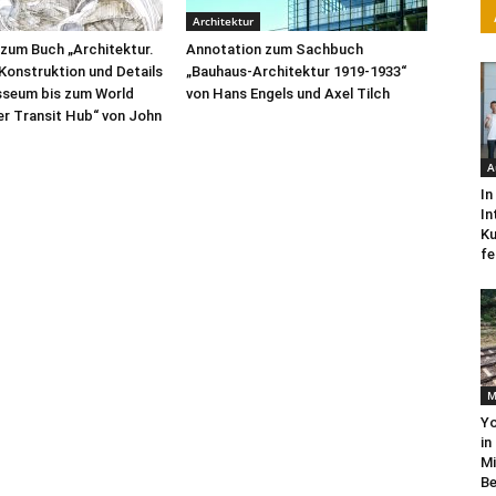
Architektur
zum Buch „Architektur.
Annotation zum Sachbuch
 Konstruktion und Details
„Bauhaus-Architektur 1919-1933“
sseum bis zum World
von Hans Engels und Axel Tilch
r Transit Hub“ von John
A
In
In
Ku
fe
M
Yo
in
Mi
Be