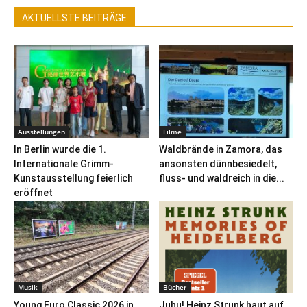
AKTUELLSTE BEITRÄGE
Ausstellungen
Filme
In Berlin wurde die 1.
Waldbrände in Zamora, das
Internationale Grimm-
ansonsten dünnbesiedelt,
Kunstausstellung feierlich
fluss- und waldreich in die...
eröffnet
Musik
Bücher
Young Euro Classic 2026 in
Juhu! Heinz Strunk haut auf