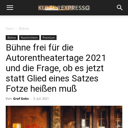
Start
Bühne
Bühne
Nachrichten
Premium
Bühne frei für die
Autorentheatertage 2021
und die Frage, ob es jetzt
statt Glied eines Satzes
Fotze heißen muß
Von
Graf Goks
-
3. Juli 2021