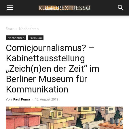
Start
Nachrichten
Nachrichten
Premium
Comicjournalismus? –
Kabinettausstellung
„Zeich(n)en der Zeit“ im
Berliner Museum für
Kommunikation
Von
Paul Puma
-
13. August 2019