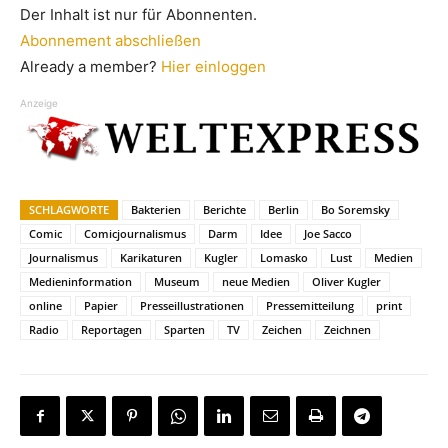
Der Inhalt ist nur für Abonnenten.
Abonnement abschließen
Already a member?
Hier einloggen
Anzeige
SCHLAGWORTE
Bakterien
Berichte
Berlin
Bo Soremsky
Comic
Comicjournalismus
Darm
Idee
Joe Sacco
Journalismus
Karikaturen
Kugler
Lomasko
Lust
Medien
Medieninformation
Museum
neue Medien
Oliver Kugler
online
Papier
Presseillustrationen
Pressemitteilung
print
Radio
Reportagen
Sparten
TV
Zeichen
Zeichnen