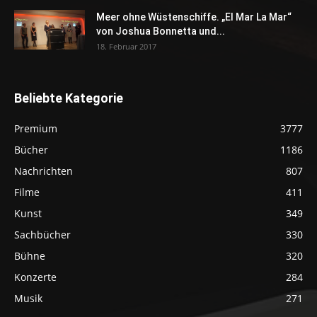
Meer ohne Wüstenschiffe. „El Mar La Mar“
von Joshua Bonnetta und...
18. Februar 2017
Beliebte Kategorie
Premium
3777
Bücher
1186
Nachrichten
807
Filme
411
Kunst
349
Sachbücher
330
Bühne
320
Konzerte
284
Musik
271