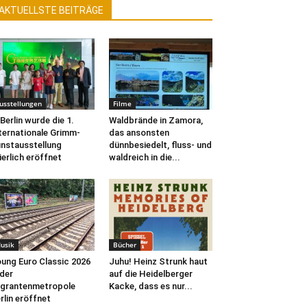
AKTUELLSTE BEITRÄGE
usstellungen
Filme
 Berlin wurde die 1.
Waldbrände in Zamora,
ternationale Grimm-
das ansonsten
nstausstellung
dünnbesiedelt, fluss- und
ierlich eröffnet
waldreich in die...
usik
Bücher
ung Euro Classic 2026
Juhu! Heinz Strunk haut
 der
auf die Heidelberger
grantenmetropole
Kacke, dass es nur...
rlin eröffnet