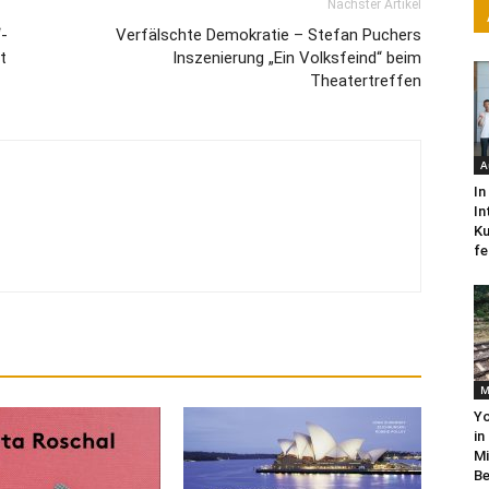
Nächster Artikel
-
Verfälschte Demokratie – Stefan Puchers
t
Inszenierung „Ein Volksfeind“ beim
Theatertreffen
A
In
In
Ku
fe
M
Yo
in
Mi
Be