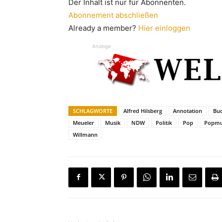
Der Inhalt ist nur für Abonnenten.
Abonnement abschließen
Already a member?
Hier einloggen
Anzeige
SCHLAGWORTE
Alfred Hilsberg
Annotation
Bu
Meueler
Musik
NDW
Politik
Pop
Popmu
Willmann