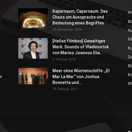
Kapernaum, Capernaum. Das
P
Chaos um Aussprache und
B
Bedeutung eines Begriffes
29. November 2018
N
F
[Hellas Filmbox] Gewaltiges
Werk: Sounds of Vladivostok
K
von Marios Joannou Elia...
S
4. Februar 2018
B
Meer ohne Wüstenschiffe. „El
K
er
Mar La Mar“ von Joshua
Bonnetta und...
M
18. Februar 2017