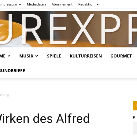
Impressum
Mediadaten
Abonnement
Redaktion
LME
MUSIK
SPIELE
KULTURREISEN
GOURMET
Kulturexpresso.de
RUNDBRIEFE
lsberg
irken des Alfred
E