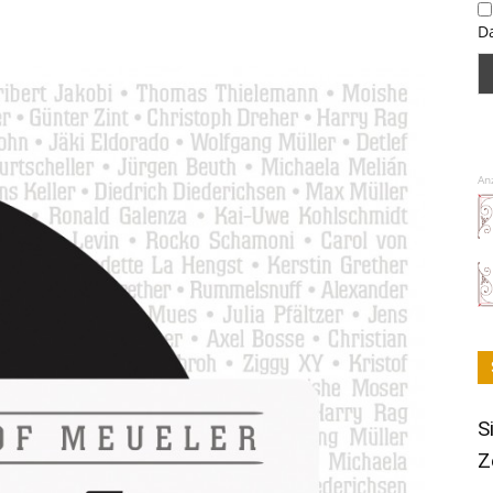
D
An
S
Z