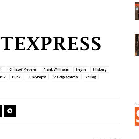
ch
Christof Meueler
Frank Willmann
Heyne
Hilsberg
sik
Punk
Punk-Papst
Sozialgeschichte
Verlag
An