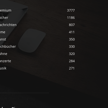
remium
3777
ücher
1186
achrichten
807
ilme
411
unst
350
achbücher
330
ühne
320
onzerte
284
usik
271