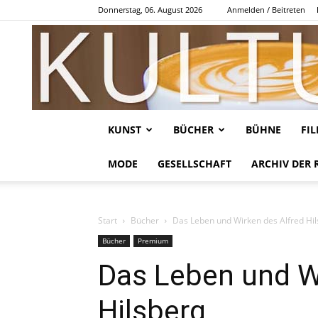
Donnerstag, 06. August 2026
Anmelden / Beitreten
KUNST
BÜCHER
BÜHNE
FI
MODE
GESELLSCHAFT
ARCHIV DER 
Start
Bücher
Das Leben und Wirken des Alfred Hi
Bücher
Premium
Das Leben und W
Hilsberg