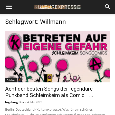
Schlagwort: Willmann
Bücher
Acht der besten Songs der legendäre
Punkband Schleimkeim als Comic –...
Ingeborg Iltis
-
4. Mai 2023
Berlin, Deutschland (Kulturexpresso). Was für ein schönes
Schleimkeim-Buch! Im gepflegten schwarzweiß gehalten, erinnern