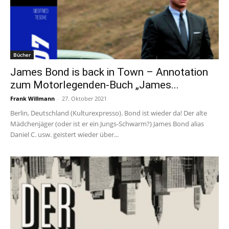
Bücher
James Bond is back in Town – Annotation
zum Motorlegenden-Buch „James...
Frank Willmann
-
27. Oktober 2021
Berlin, Deutschland (Kulturexpresso). Bond ist wieder da! Der alte
Mädchenjäger (oder ist er ein Jungs-Schwarm?) James Bond alias
Daniel C. usw. geistert wieder über...