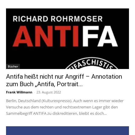
Bücher
Antifa heißt nicht nur Angriff – Annotation
zum Buch „Antifa, Portrait...
Frank Willmann
-
23. August 2022
Berlin, Deutschland (Kulturexpresso). Auch wenn es immer wieder
Versuche aus dem rechten und rechtsextremen Lager gibt den
Sammelbegriff ANTIFA zu diskreditieren, bleibt es doch...