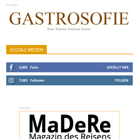
Anzeige
SOZIALE MEDIEN
3,003
Fans
GEFÄLLT MIR
7,083
Follower
FOLGEN
Anzeige