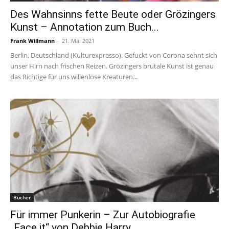
Des Wahnsinns fette Beute oder Grözingers
Kunst – Annotation zum Buch...
Frank Willmann
-
21. Mai 2021
Berlin, Deutschland (Kulturexpresso). Gefuckt von Corona sehnt sich
unser Hirn nach frischen Reizen. Grözingers brutale Kunst ist genau
das Richtige für uns willenlose Kreaturen...
Bücher
Für immer Punkerin – Zur Autobiografie
„Face it“ von Debbie Harry