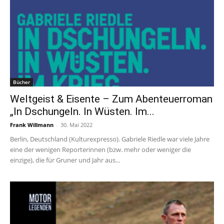
Bücher
Weltgeist & Eisente – Zum Abenteuerroman
„In Dschungeln. In Wüsten. Im...
Frank Willmann
-
30. Mai 2022
Berlin, Deutschland (Kulturexpresso). Gabriele Riedle war viele Jahre
eine der wenigen Reporterinnen (bzw. mehr oder weniger die
einzige), die für Gruner und Jahr aus...