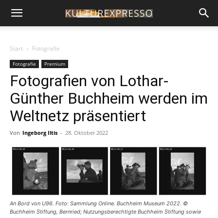
Start
Fotografie
Fotografie
Premium
Fotografien von Lothar-
Günther Buchheim werden im
Weltnetz präsentiert
Von
Ingeborg Iltis
-
28. Oktober 2022
An Bord von U96. Foto: Sammlung Online. Buchheim Museum 2022. ©
Buchheim Stiftung, Bernried; Nutzungsberechtigte Buchheim Stiftung sowie