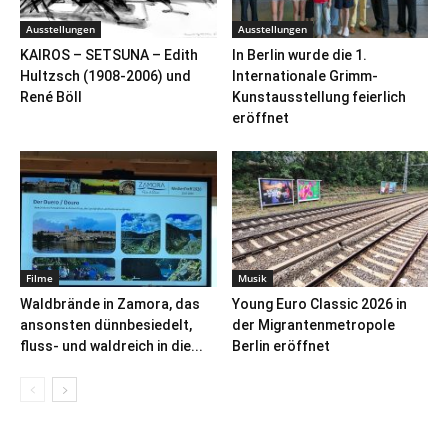
Ausstellungen
Ausstellungen
KAIROS – SETSUNA – Edith
In Berlin wurde die 1.
Hultzsch (1908-2006) und
Internationale Grimm-
René Böll
Kunstausstellung feierlich
eröffnet
Filme
Musik
Waldbrände in Zamora, das
Young Euro Classic 2026 in
ansonsten dünnbesiedelt,
der Migrantenmetropole
fluss- und waldreich in die...
Berlin eröffnet