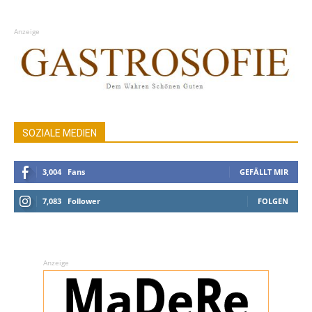
Anzeige
SOZIALE MEDIEN
3,004
Fans
GEFÄLLT MIR
7,083
Follower
FOLGEN
Anzeige