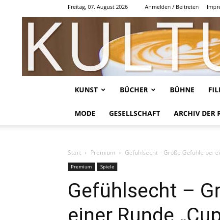
Freitag, 07. August 2026
Anmelden / Beitreten
Impr
KUNST
BÜCHER
BÜHNE
FI
MODE
GESELLSCHAFT
ARCHIV DER 
Start
Premium
Gefühlsecht – Große Gefühle bei e
Premium
Spiele
Gefühlsecht – G
einer Runde „Cup