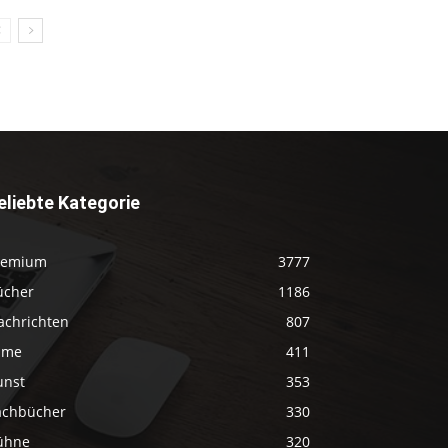
eliebte Kategorie
remium
3777
ücher
1186
achrichten
807
ilme
411
unst
353
achbücher
330
ühne
320