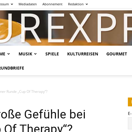
essum
Mediadaten
Abonnement
Redaktion
LME
MUSIK
SPIELE
KULTURREISEN
GOURMET
Kulturexpresso.de
RUNDBRIEFE
iner Runde „Cup Of Therapy“?
roße Gefühle bei
E
 Of Therapy“?