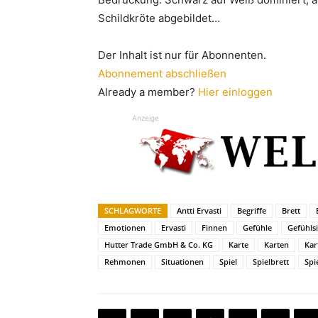
Schildkröte abgebildet…
Der Inhalt ist nur für Abonnenten.
Abonnement abschließen
Already a member?
Hier einloggen
Anzeige
SCHLAGWORTE
Antti Ervasti
Begriffe
Brett
Emotionen
Ervasti
Finnen
Gefühle
Gefühls
Hutter Trade GmbH & Co. KG
Karte
Karten
Kar
Rehmonen
Situationen
Spiel
Spielbrett
Spi