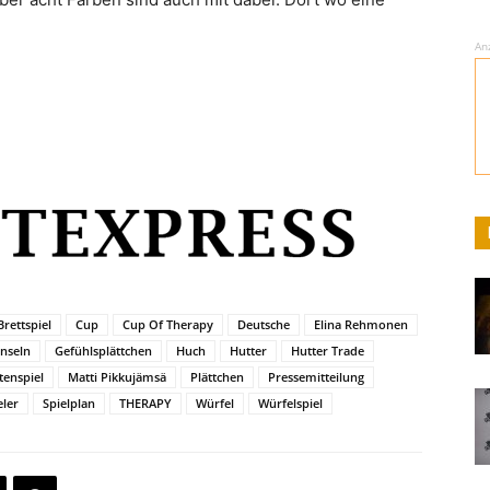
An
Brettspiel
Cup
Cup Of Therapy
Deutsche
Elina Rehmonen
inseln
Gefühlsplättchen
Huch
Hutter
Hutter Trade
tenspiel
Matti Pikkujämsä
Plättchen
Pressemitteilung
eler
Spielplan
THERAPY
Würfel
Würfelspiel