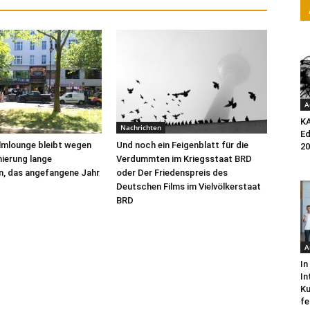
A
K
Nachrichten
Ed
ilmlounge bleibt wegen
Und noch ein Feigenblatt für die
20
ierung lange
Verdummten im Kriegsstaat BRD
n, das angefangene Jahr
oder Der Friedenspreis des
Deutschen Films im Vielvölkerstaat
BRD
A
In
In
Ku
fe