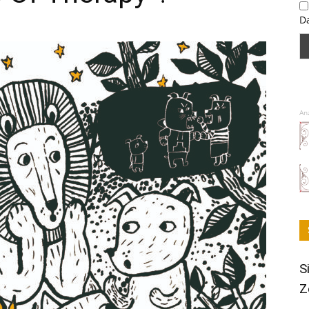
D
An
S
Z