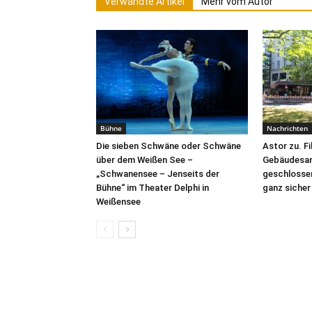
Verwandte Artikel
Mehr vom Autor
Bühne
Nachrichten
Die sieben Schwäne oder Schwäne
Astor zu. F
über dem Weißen See –
Gebäudesan
„Schwanensee – Jenseits der
geschlosse
Bühne“ im Theater Delphi in
ganz sicher
Weißensee