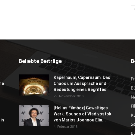
Beliebte Beiträge
B
Kapernaum, Capernaum. Das
P
né
Chaos um Aussprache und
B
Bedeutung eines Begriffes
29. November 2018
N
F
[Hellas Filmbox] Gewaltiges
Werk: Sounds of Vladivostok
K
in
von Marios Joannou Elia...
S
4. Februar 2018
B