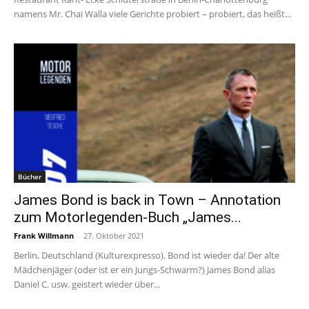
namens Mr. Chai Walla viele Gerichte probiert – probiert, das heißt...
Bücher
James Bond is back in Town – Annotation
zum Motorlegenden-Buch „James...
Frank Willmann
-
27. Oktober 2021
Berlin, Deutschland (Kulturexpresso). Bond ist wieder da! Der alte
Mädchenjäger (oder ist er ein Jungs-Schwarm?) James Bond alias
Daniel C. usw. geistert wieder über...