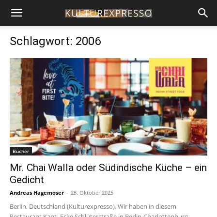
Schlagwort: 2006
Bücher
Mr. Chai Walla oder Südindische Küche – ein
Gedicht
Andreas Hagemoser
-
28. Oktober 2025
Berlin, Deutschland (Kulturexpresso). Wir haben in diesem
Restaurant Kant- Ecke Schlüterstraße in Berlin-Charlottenburg