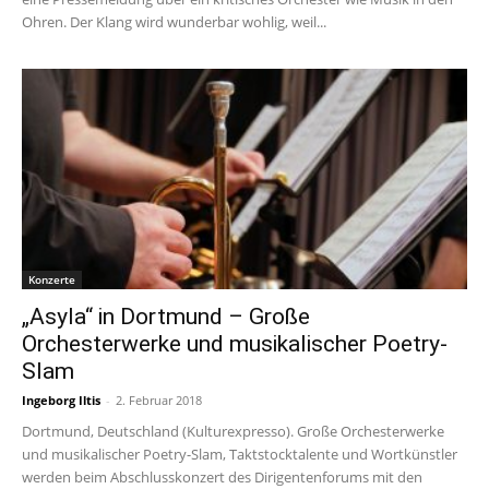
Ohren. Der Klang wird wunderbar wohlig, weil...
Konzerte
„Asyla“ in Dortmund – Große
Orchesterwerke und musikalischer Poetry-
Slam
Ingeborg Iltis
-
2. Februar 2018
Dortmund, Deutschland (Kulturexpresso). Große Orchesterwerke
und musikalischer Poetry-Slam, Taktstocktalente und Wortkünstler
werden beim Abschlusskonzert des Dirigentenforums mit den