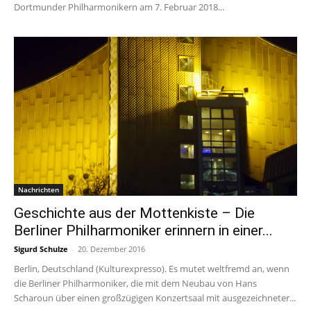
Dortmunder Philharmonikern am 7. Februar 2018...
Nachrichten
Geschichte aus der Mottenkiste – Die
Berliner Philharmoniker erinnern in einer...
Sigurd Schulze
-
20. Dezember 2016
Berlin, Deutschland (Kulturexpresso). Es mutet weltfremd an, wenn
die Berliner Philharmoniker, die mit dem Neubau von Hans
Scharoun über einen großzügigen Konzertsaal mit ausgezeichneter...