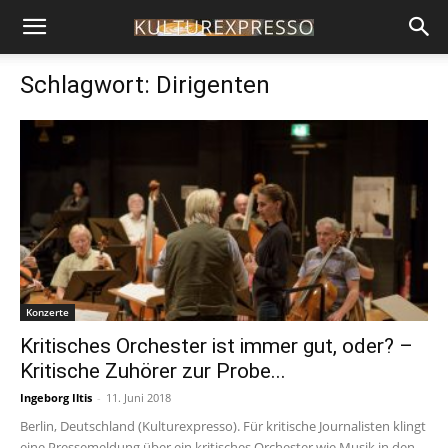
Schlagwort: Dirigenten
Konzerte
Kritisches Orchester ist immer gut, oder? –
Kritische Zuhörer zur Probe...
Ingeborg Iltis
-
11. Juni 2018
Berlin, Deutschland (Kulturexpresso). Für kritische Journalisten klingt
eine Pressemeldung über ein kritisches Orchester wie Musik in den