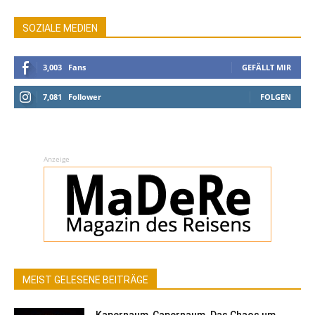
SOZIALE MEDIEN
3,003
Fans
GEFÄLLT MIR
7,081
Follower
FOLGEN
Anzeige
MEIST GELESENE BEITRÄGE
Kapernaum, Capernaum. Das Chaos um