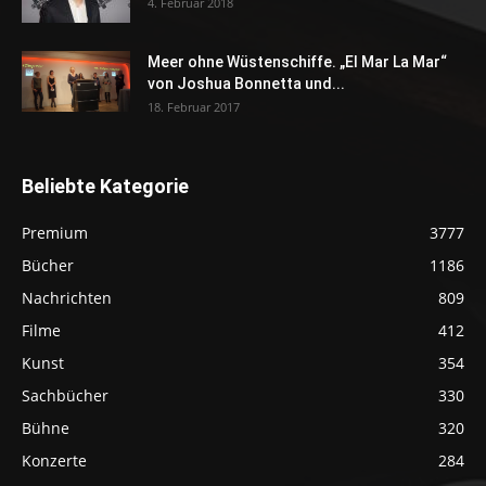
4. Februar 2018
Meer ohne Wüstenschiffe. „El Mar La Mar“
von Joshua Bonnetta und...
18. Februar 2017
Beliebte Kategorie
Premium
3777
Bücher
1186
Nachrichten
809
Filme
412
Kunst
354
Sachbücher
330
Bühne
320
Konzerte
284