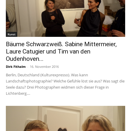
Kunst
Bäume Schwarzweiß. Sabine Mittermeier,
Laure Catugier und Tim van den
Oudenhoven...
Dirk Fithalm
-
16. November 2016
Berlin, Deutschland (Kulturexpresso). Was kann
Landschaftsphotographie? Welche Gefühle löst sie aus? Was sagt die
Seele dazu? Drei Photographen widmen sich dieser Frage in
Lichtenberg....