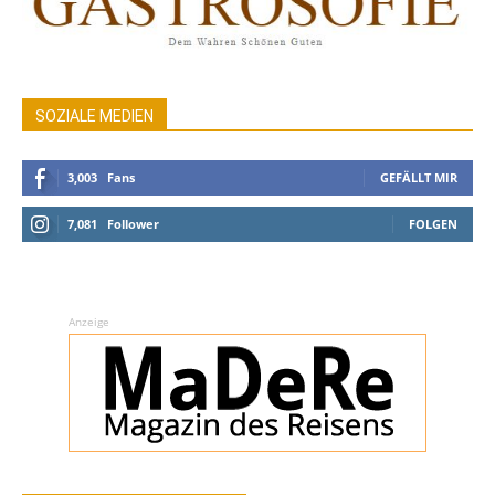
SOZIALE MEDIEN
3,003
Fans
GEFÄLLT MIR
7,081
Follower
FOLGEN
Anzeige