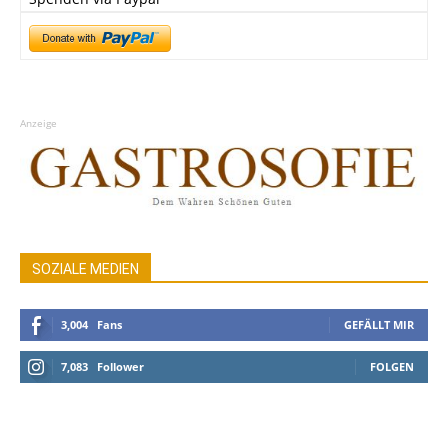
Anzeige
SOZIALE MEDIEN
3,004
Fans
GEFÄLLT MIR
7,083
Follower
FOLGEN