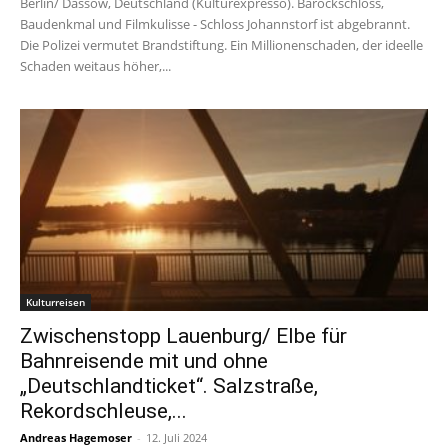
Berlin/ Dassow, Deutschland (Kulturexpresso). Barockschloss,
Baudenkmal und Filmkulisse - Schloss Johannstorf ist abgebrannt.
Die Polizei vermutet Brandstiftung. Ein Millionenschaden, der ideelle
Schaden weitaus höher,...
Kulturreisen
Zwischenstopp Lauenburg/ Elbe für
Bahnreisende mit und ohne
„Deutschlandticket“. Salzstraße,
Rekordschleuse,...
Andreas Hagemoser
-
12. Juli 2024