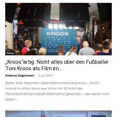
Filme
„Kroos“artig. Nicht alles über den Fußballer
Toni Kroos als Film im...
Andreas Hagemoser
-
4. Juli 2019
Berlin, Köln, München, Deutschland (Kulturexpresso). „Kroos“
kommt ins Kino, Kroos war schon da. 2014 mit der
Herrenfußballmannschaft Weltmeister geworden – das waren noch
Zeiten...