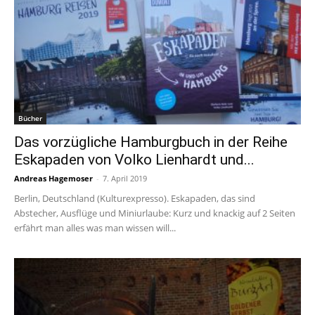
Bücher
Das vorzügliche Hamburgbuch in der Reihe
Eskapaden von Volko Lienhardt und...
Andreas Hagemoser
-
7. April 2019
Berlin, Deutschland (Kulturexpresso). Eskapaden, das sind
Abstecher, Ausflüge und Miniurlaube: Kurz und knackig auf 2 Seiten
erfährt man alles was man wissen will...