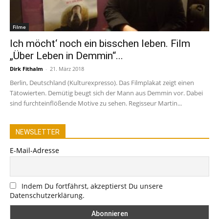
Filme
Ich möcht‘ noch ein bisschen leben. Film
„Über Leben in Demmin“...
Dirk Fithalm
-
21. März 2018
Berlin, Deutschland (Kulturexpresso). Das Filmplakat zeigt einen
Tätowierten. Demütig beugt sich der Mann aus Demmin vor. Dabei
sind furchteinflößende Motive zu sehen. Regisseur Martin...
NEWSLETTER
E-Mail-Adresse
Indem Du fortfährst, akzeptierst Du unsere
Datenschutzerklärung.