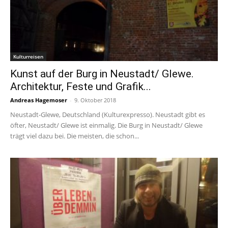
Kulturreisen
Kunst auf der Burg in Neustadt/ Glewe.
Architektur, Feste und Grafik...
Andreas Hagemoser
-
9. Oktober 2018
Neustadt-Glewe, Deutschland (Kulturexpresso). Neustadt gibt es
öfter, Neustadt/ Glewe ist einmalig. Die Burg in Neustadt/ Glewe
trägt viel dazu bei. Die meisten, die schon...