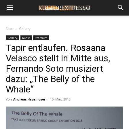
Start
Gallery
Gallery
Kunst
Premium
Tapir entlaufen. Rosaana
Velasco stellt in Mitte aus,
Fernando Soto musiziert
dazu: „The Belly of the
Whale“
Von
Andreas Hagemoser
-
16. März 2018