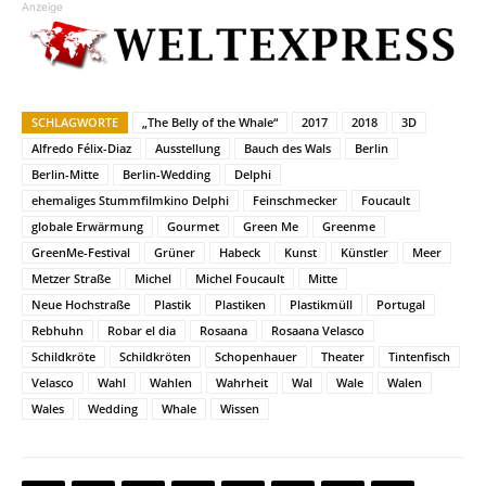
Anzeige
SCHLAGWORTE
„The Belly of the Whale“
2017
2018
3D
Alfredo Félix-Diaz
Ausstellung
Bauch des Wals
Berlin
Berlin-Mitte
Berlin-Wedding
Delphi
ehemaliges Stummfilmkino Delphi
Feinschmecker
Foucault
globale Erwärmung
Gourmet
Green Me
Greenme
GreenMe-Festival
Grüner
Habeck
Kunst
Künstler
Meer
Metzer Straße
Michel
Michel Foucault
Mitte
Neue Hochstraße
Plastik
Plastiken
Plastikmüll
Portugal
Rebhuhn
Robar el dia
Rosaana
Rosaana Velasco
Schildkröte
Schildkröten
Schopenhauer
Theater
Tintenfisch
Velasco
Wahl
Wahlen
Wahrheit
Wal
Wale
Walen
Wales
Wedding
Whale
Wissen