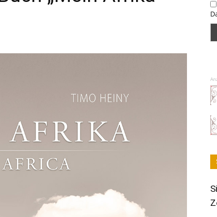
D
An
S
Z