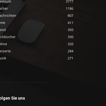
remium
3777
ücher
1186
achrichten
807
ilme
411
unst
350
achbücher
330
ühne
320
onzerte
284
usik
271
olgen Sie uns