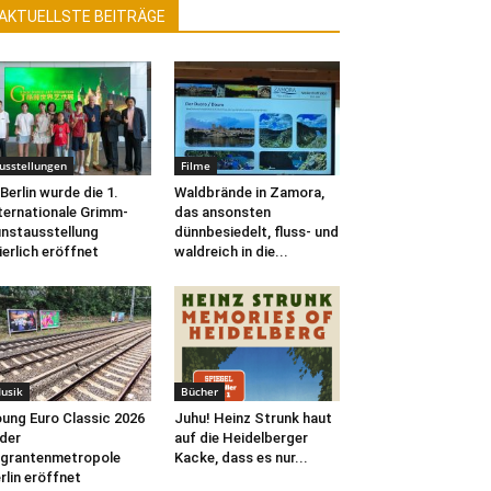
AKTUELLSTE BEITRÄGE
usstellungen
Filme
 Berlin wurde die 1.
Waldbrände in Zamora,
ternationale Grimm-
das ansonsten
nstausstellung
dünnbesiedelt, fluss- und
ierlich eröffnet
waldreich in die...
usik
Bücher
ung Euro Classic 2026
Juhu! Heinz Strunk haut
 der
auf die Heidelberger
grantenmetropole
Kacke, dass es nur...
rlin eröffnet