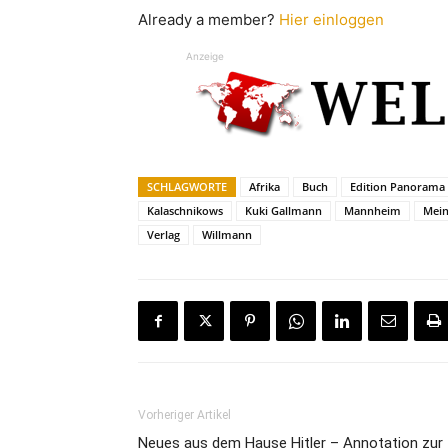
Already a member?
Hier einloggen
Anzeige
SCHLAGWORTE
Afrika
Buch
Edition Panorama
Kalaschnikows
Kuki Gallmann
Mannheim
Mein
Verlag
Willmann
Vorheriger Artikel
Neues aus dem Hause Hitler – Annotation zur