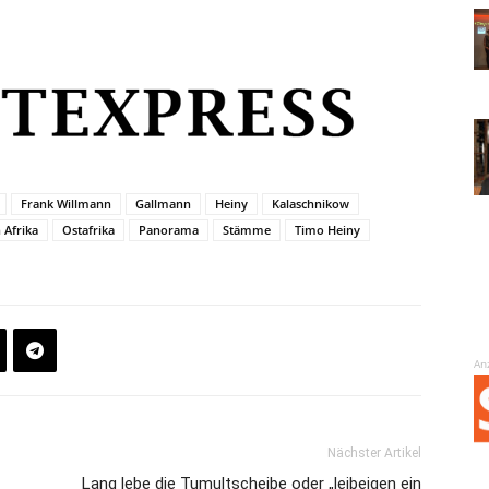
Frank Willmann
Gallmann
Heiny
Kalaschnikow
 Afrika
Ostafrika
Panorama
Stämme
Timo Heiny
An
Nächster Artikel
Lang lebe die Tumultscheibe oder „leibeigen ein