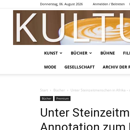
Donnerstag, 06. August 2026
Anmelden / Beitreten
KUNST
BÜCHER
BÜHNE
FI
MODE
GESELLSCHAFT
ARCHIV DER 
Start
Bücher
Unter Steinzeitmenschen in Afrika – 
Bücher
Premium
Unter Steinzeitm
Annotation zum 