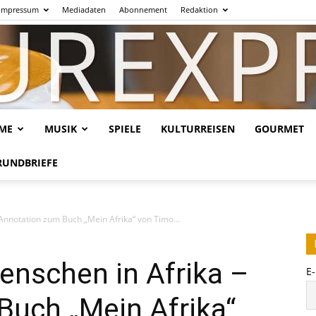
Impressum
Mediadaten
Abonnement
Redaktion
LME
MUSIK
SPIELE
KULTURREISEN
GOURMET
Kulturexpresso.de
RUNDBRIEFE
Annotation zum Buch „Mein Afrika“ von Timo...
enschen in Afrika –
E
Buch „Mein Afrika“