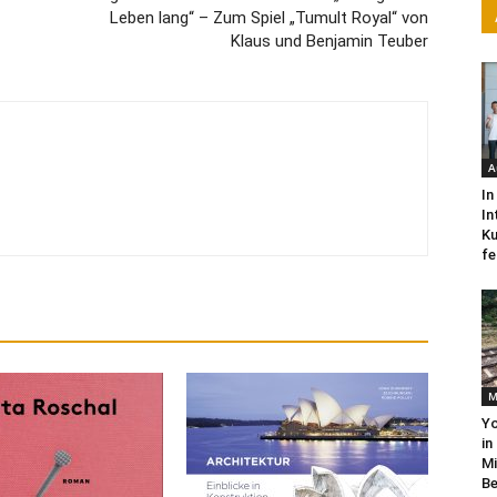
Leben lang“ – Zum Spiel „Tumult Royal“ von
Klaus und Benjamin Teuber
A
In
In
Ku
fe
M
Yo
in
Mi
Be