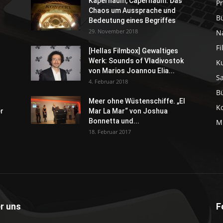
Kapernaum, Capernaum. Das
P
Chaos um Aussprache und
B
Bedeutung eines Begriffes
29. November 2018
N
F
[Hellas Filmbox] Gewaltiges
Werk: Sounds of Vladivostok
K
von Marios Joannou Elia...
S
4. Februar 2018
B
Meer ohne Wüstenschiffe. „El
K
er
Mar La Mar“ von Joshua
Bonnetta und...
M
18. Februar 2017
r uns
F