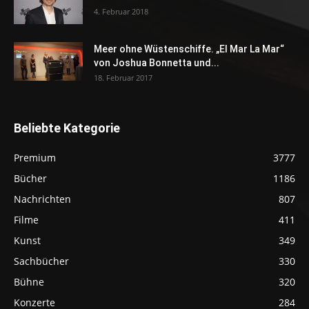
4. Februar 2018
Meer ohne Wüstenschiffe. „El Mar La Mar“
von Joshua Bonnetta und...
18. Februar 2017
Beliebte Kategorie
Premium
3777
Bücher
1186
Nachrichten
807
Filme
411
Kunst
349
Sachbücher
330
Bühne
320
Konzerte
284