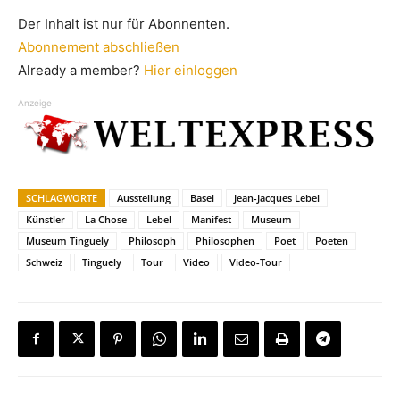
Der Inhalt ist nur für Abonnenten.
Abonnement abschließen
Already a member?
Hier einloggen
Anzeige
SCHLAGWORTE
Ausstellung
Basel
Jean-Jacques Lebel
Künstler
La Chose
Lebel
Manifest
Museum
Museum Tinguely
Philosoph
Philosophen
Poet
Poeten
Schweiz
Tinguely
Tour
Video
Video-Tour