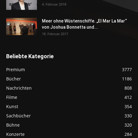
4. Februar 2018
Meer ohne Wüstenschiffe. „El Mar La Mar“
von Joshua Bonnetta und...
18. Februar 2017
Beliebte Kategorie
Premium
3777
Bücher
1186
Nachrichten
808
Filme
412
Kunst
354
Sachbücher
330
Bühne
320
Konzerte
284