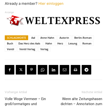
Already a member?
Hier einloggen
Anzeige
SCHLAGWORTE
Aal
Anne Hahn
Autorin
Berlin-Roman
Buch
Das Herz des Aals
Hahn
Herz
Lesung
Roman
Ventil
Ventil Verlag
Verlag
Vorheriger Artikel
Nächster Artikel
Volle Woge Vermeer – Ein
Wenn alte Zeitungshasen
großformatiges und
dichten – Annotation zum