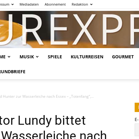
essum
Mediadaten
Abonnement
Redaktion
LME
MUSIK
SPIELE
KULTURREISEN
GOURMET
Kulturexpresso.de
RUNDBRIEFE
id Hunter zur Wasserleiche nach Essex – „Totenfang“,...
tor Lundy bittet
E
 Wasserleiche nach