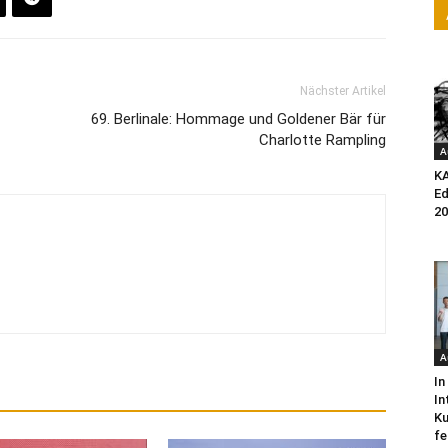
Nächster Artikel
69. Berlinale: Hommage und Goldener Bär für
Charlotte Rampling
A
K
Ed
20
A
In
In
Ku
fe