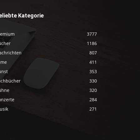
eliebte Kategorie
remium
3777
ücher
1186
achrichten
807
ilme
411
unst
353
achbücher
330
ühne
320
onzerte
284
usik
271