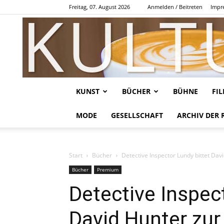
Freitag, 07. August 2026
Anmelden / Beitreten
Impr
KUNST
BÜCHER
BÜHNE
FI
MODE
GESELLSCHAFT
ARCHIV DER 
Start
Bücher
Detective Inspector Lundy bittet Dav
Bücher
Premium
Detective Inspec
David Hunter zur