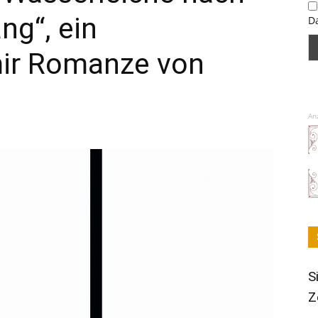
ng“, ein
D
ir Romanze von
An
S
Z