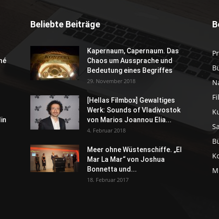
Beliebte Beiträge
B
Kapernaum, Capernaum. Das
P
né
Chaos um Aussprache und
B
Bedeutung eines Begriffes
29. November 2018
N
F
[Hellas Filmbox] Gewaltiges
Werk: Sounds of Vladivostok
K
in
von Marios Joannou Elia...
S
4. Februar 2018
B
Meer ohne Wüstenschiffe. „El
K
Mar La Mar“ von Joshua
Bonnetta und...
M
18. Februar 2017