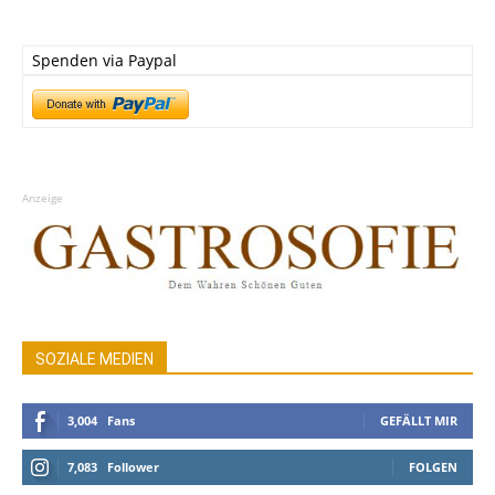
Spenden via Paypal
Anzeige
SOZIALE MEDIEN
3,004
Fans
GEFÄLLT MIR
7,083
Follower
FOLGEN