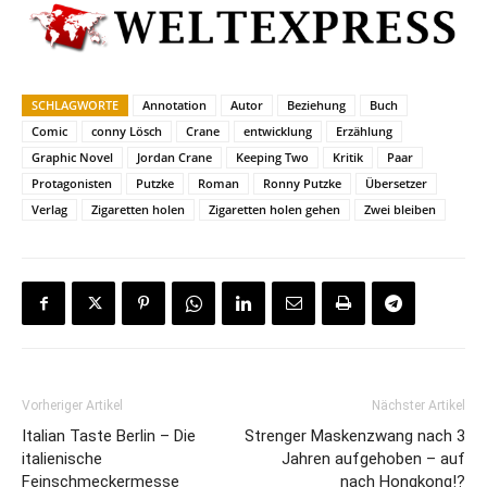
SCHLAGWORTE
Annotation
Autor
Beziehung
Buch
Comic
conny Lösch
Crane
entwicklung
Erzählung
Graphic Novel
Jordan Crane
Keeping Two
Kritik
Paar
Protagonisten
Putzke
Roman
Ronny Putzke
Übersetzer
Verlag
Zigaretten holen
Zigaretten holen gehen
Zwei bleiben
Vorheriger Artikel
Nächster Artikel
Italian Taste Berlin – Die
Strenger Maskenzwang nach 3
italienische
Jahren aufgehoben – auf
Feinschmeckermesse
nach Hongkong!?