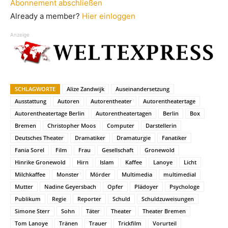
Abonnement abschließen
Already a member?
Hier einloggen
Anzeige
SCHLAGWORTE
Alize Zandwijk
Auseinandersetzung
Ausstattung
Autoren
Autorentheater
Autorentheatertage
Autorentheatertage Berlin
Autorentheatertagen
Berlin
Box
Bremen
Christopher Moos
Computer
Darstellerin
Deutsches Theater
Dramatiker
Dramaturgie
Fanatiker
Fania Sorel
Film
Frau
Gesellschaft
Gronewold
Hinrike Gronewold
Hirn
Islam
Kaffee
Lanoye
Licht
Milchkaffee
Monster
Mörder
Multimedia
multimedial
Mutter
Nadine Geyersbach
Opfer
Plädoyer
Psychologe
Publikum
Regie
Reporter
Schuld
Schuldzuweisungen
Simone Sterr
Sohn
Täter
Theater
Theater Bremen
Tom Lanoye
Tränen
Trauer
Trickfilm
Vorurteil