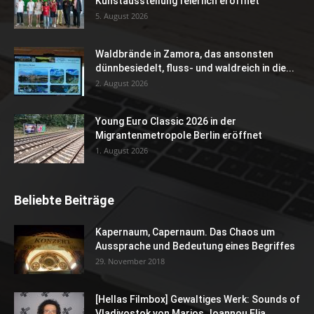
Kunstausstellung feierlich eröffnet
5. August 2026
Waldbrände in Zamora, das ansonsten
dünnbesiedelt, fluss- und waldreich in die...
2. August 2026
Young Euro Classic 2026 in der
Migrantenmetropole Berlin eröffnet
1. August 2026
Beliebte Beiträge
Kapernaum, Capernaum. Das Chaos um
Aussprache und Bedeutung eines Begriffes
29. November 2018
[Hellas Filmbox] Gewaltiges Werk: Sounds of
Vladivostok von Marios Joannou Elia...