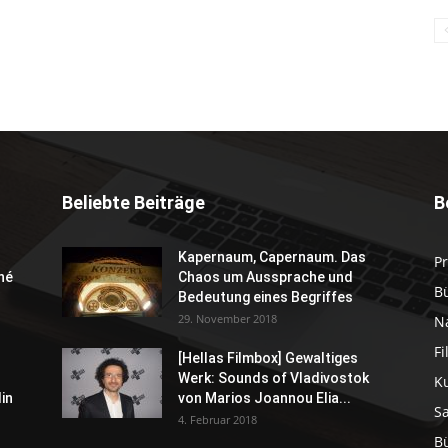
Beliebte Beiträge
B
Kapernaum, Capernaum. Das
P
né
Chaos um Aussprache und
B
Bedeutung eines Begriffes
29. November 2018
N
F
[Hellas Filmbox] Gewaltiges
Werk: Sounds of Vladivostok
K
in
von Marios Joannou Elia...
S
4. Februar 2018
B