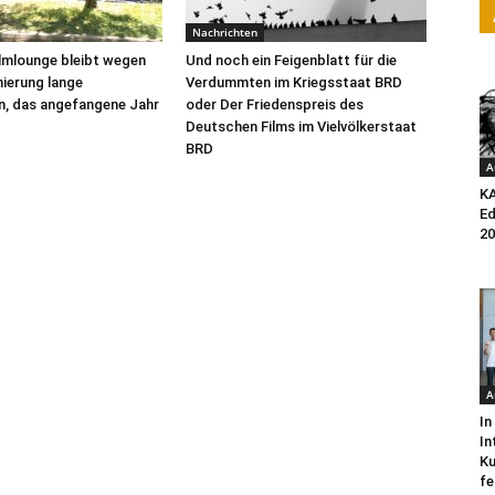
Nachrichten
ilmlounge bleibt wegen
Und noch ein Feigenblatt für die
ierung lange
Verdummten im Kriegsstaat BRD
n, das angefangene Jahr
oder Der Friedenspreis des
Deutschen Films im Vielvölkerstaat
BRD
A
K
Ed
20
A
In
In
Ku
fe