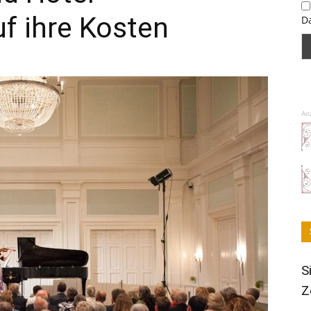
f ihre Kosten
D
An
S
Z