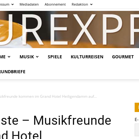
essum
Mediadaten
Abonnement
Redaktion
LME
MUSIK
SPIELE
KULTURREISEN
GOURMET
Kulturexpresso.de
RUNDBRIEFE
usikfreunde kommen im Grand Hotel Heiligendamm auf...
üste – Musikfreunde
E
d Hotel