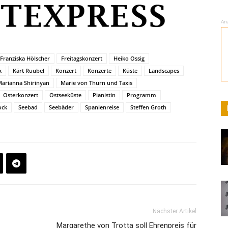
An
Franziska Hölscher
Freitagskonzert
Heiko Ossig
k
Kärt Ruubel
Konzert
Konzerte
Küste
Landscapes
arianna Shirinyan
Marie von Thurn und Taxis
Osterkonzert
Ostseeküste
Pianistin
Programm
ock
Seebad
Seebäder
Spanienreise
Steffen Groth
Nächster Artikel
Margarethe von Trotta soll Ehrenpreis für