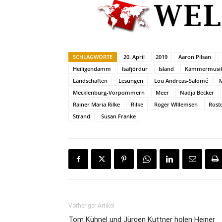
SCHLAGWORTE
20. April
2019
Aaron Pilsan
Heiligendamm
Isafjördur
Island
Kammermusi
Landschaften
Lesungen
Lou Andreas-Salomé
M
Mecklenburg-Vorpommern
Meer
Nadja Becker
Rainer Maria Rilke
Rilke
Roger WIllemsen
Rost
Strand
Susan Franke
Vorheriger Artikel
Tom Kühnel und Jürgen Kuttner holen Heiner