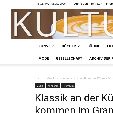
Freitag, 07. August 2026
Anmelden / Beitreten
Impr
KUNST
BÜCHER
BÜHNE
FI
MODE
GESELLSCHAFT
ARCHIV DER 
Start
Musik
Konzerte
Klassik an der Küste – M
Musik
Konzerte
Premium
Klassik an der K
kommen im Gran