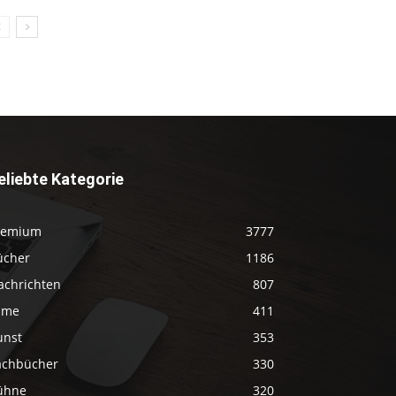
eliebte Kategorie
remium
3777
ücher
1186
achrichten
807
ilme
411
unst
353
achbücher
330
ühne
320