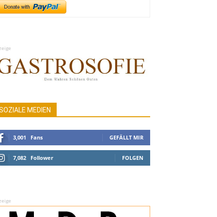
zeige
SOZIALE MEDIEN
3,001
Fans
GEFÄLLT MIR
7,082
Follower
FOLGEN
zeige