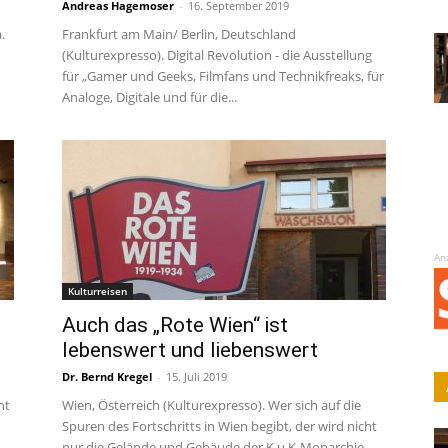
Andreas Hagemoser
-
16. September 2019
.
Frankfurt am Main/ Berlin, Deutschland
(Kulturexpresso). Digital Revolution - die Ausstellung
für „Gamer und Geeks, Filmfans und Technikfreaks, für
Analoge, Digitale und für die...
An
Kulturreisen
Auch das „Rote Wien“ ist
lebenswert und liebenswert
Dr. Bernd Kregel
-
15. Juli 2019
ht
Wien, Österreich (Kulturexpresso). Wer sich auf die
Spuren des Fortschritts in Wien begibt, der wird nicht
nur die Gelände und Gebäude der K.u.K-Monarchie