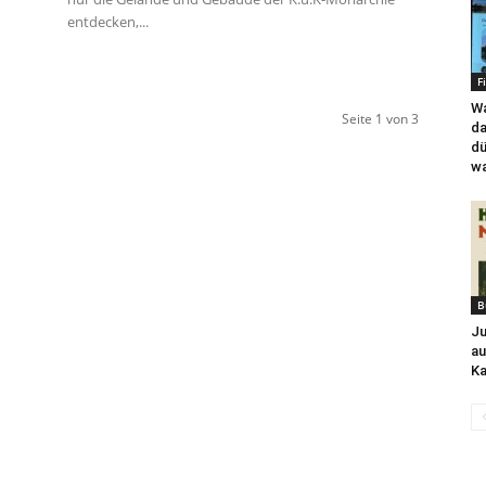
entdecken,...
F
Wa
Seite 1 von 3
da
dü
wa
B
Ju
au
Ka