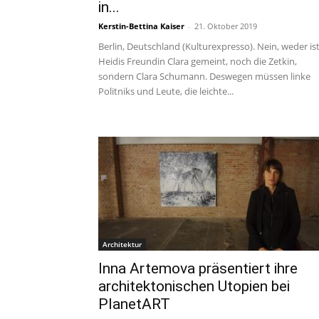
in...
Kerstin-Bettina Kaiser
-
21. Oktober 2019
Berlin, Deutschland (Kulturexpresso). Nein, weder is
Heidis Freundin Clara gemeint, noch die Zetkin,
sondern Clara Schumann. Deswegen müssen linke
Politniks und Leute, die leichte...
Architektur
Inna Artemova präsentiert ihre
architektonischen Utopien bei
PlanetART