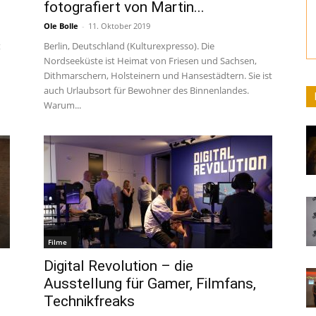
fotografiert von Martin...
Ole Bolle
-
11. Oktober 2019
t
Berlin, Deutschland (Kulturexpresso). Die
Nordseeküste ist Heimat von Friesen und Sachsen,
Dithmarschern, Holsteinern und Hansestädtern. Sie ist
auch Urlaubsort für Bewohner des Binnenlandes.
Warum...
Filme
Digital Revolution – die
Ausstellung für Gamer, Filmfans,
Technikfreaks