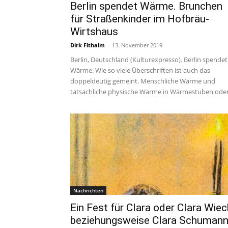
Berlin spendet Wärme. Brunchen
für Straßenkinder im Hofbräu-
Wirtshaus
Dirk Fithalm
-
13. November 2019
Berlin, Deutschland (Kulturexpresso). Berlin spendet
Wärme. Wie so viele Überschriften ist auch das
doppeldeutig gemeint. Menschliche Wärme und
tatsächliche physische Wärme in Wärmestuben oder.
Nachrichten
Ein Fest für Clara oder Clara Wiec
beziehungsweise Clara Schuman