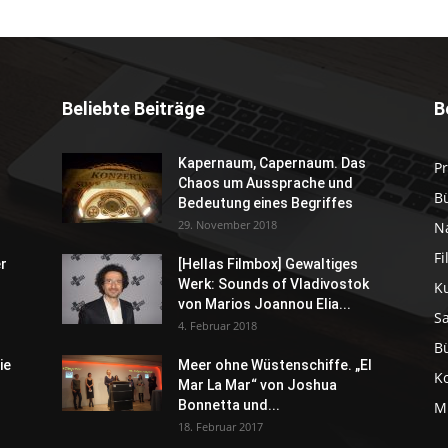
Beliebte Beiträge
B
Kapernaum, Capernaum. Das
P
Chaos um Aussprache und
B
Bedeutung eines Begriffes
29. November 2018
N
F
er
[Hellas Filmbox] Gewaltiges
Werk: Sounds of Vladivostok
K
von Marios Joannou Elia...
S
4. Februar 2018
B
ie
Meer ohne Wüstenschiffe. „El
K
Mar La Mar“ von Joshua
Bonnetta und...
M
18. Februar 2017