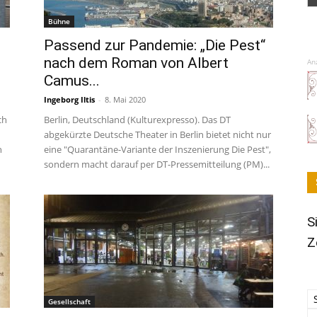
Bühne
Passend zur Pandemie: „Die Pest“
nach dem Roman von Albert
An
Camus...
Ingeborg Iltis
-
8. Mai 2020
ch
Berlin, Deutschland (Kulturexpresso). Das DT
abgekürzte Deutsche Theater in Berlin bietet nicht nur
n
eine "Quarantäne-Variante der Inszenierung Die Pest",
sondern macht darauf per DT-Pressemitteilung (PM)...
S
Z
Gesellschaft