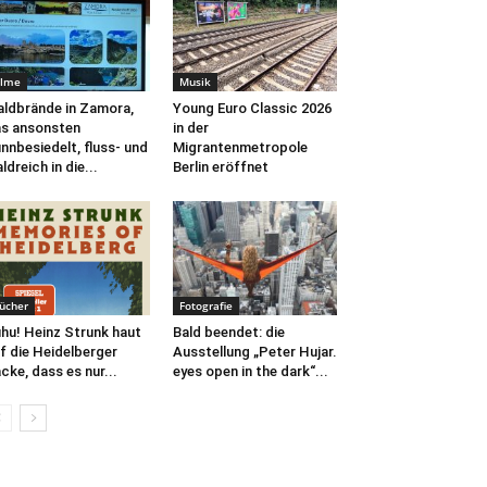
ilme
Musik
ldbrände in Zamora,
Young Euro Classic 2026
s ansonsten
in der
nnbesiedelt, fluss- und
Migrantenmetropole
ldreich in die...
Berlin eröffnet
ücher
Fotografie
hu! Heinz Strunk haut
Bald beendet: die
f die Heidelberger
Ausstellung „Peter Hujar.
cke, dass es nur...
eyes open in the dark“...