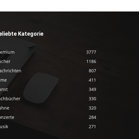
eliebte Kategorie
remium
3777
ücher
1186
achrichten
807
ilme
411
unst
349
achbücher
330
ühne
320
onzerte
284
usik
271