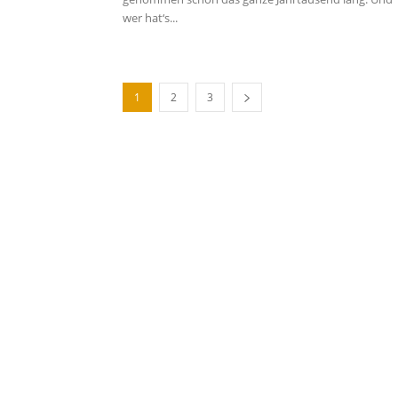
wer hat‘s...
1
2
3