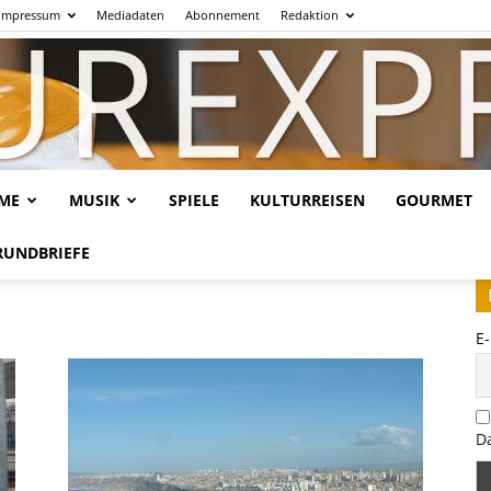
Impressum
Mediadaten
Abonnement
Redaktion
LME
MUSIK
SPIELE
KULTURREISEN
GOURMET
Kulturexpresso.de
RUNDBRIEFE
E
D