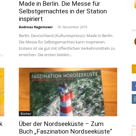
Made in Berlin. Die Messe für
Selbstgemachtes in der Station
inspiriert
Andreas Hagemoser
-
10. November 2019
An
Berlin, Deutschland (Kulturexpresso). Made in Berlin.
Die Messe für Selbstgemachtes kann inspirieren.
Erstens ist sie gut mit öffentlichen Verkehrsmitteln zu
..
erreichen. Die ersten beiden...
Bücher
k
Über der Nordseeküste – Zum
An
n
Buch „Faszination Nordseeküste“