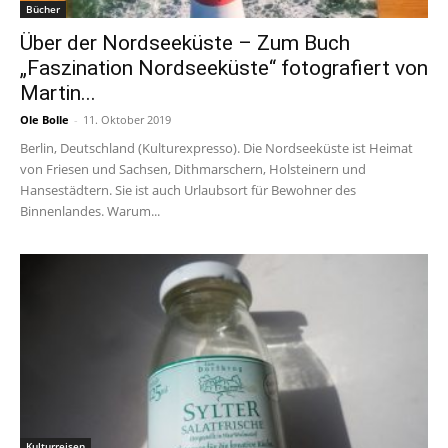
Bücher
Über der Nordseeküste – Zum Buch
„Faszination Nordseeküste“ fotografiert von
Martin...
Ole Bolle
-
11. Oktober 2019
Berlin, Deutschland (Kulturexpresso). Die Nordseeküste ist Heimat
von Friesen und Sachsen, Dithmarschern, Holsteinern und
Hansestädtern. Sie ist auch Urlaubsort für Bewohner des
Binnenlandes. Warum...
Kulturreisen