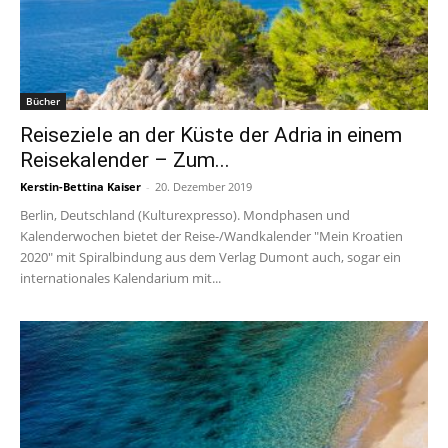
Bücher
Reiseziele an der Küste der Adria in einem
Reisekalender – Zum...
Kerstin-Bettina Kaiser
-
20. Dezember 2019
Berlin, Deutschland (Kulturexpresso). Mondphasen und
Kalenderwochen bietet der Reise-/Wandkalender "Mein Kroatien
2020" mit Spiralbindung aus dem Verlag Dumont auch, sogar ein
internationales Kalendarium mit...