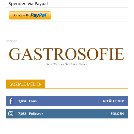
Spenden via Paypal
Anzeige
SOZIALE MEDIEN
3,004
Fans
GEFÄLLT MIR
7,083
Follower
FOLGEN