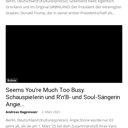
Berlin, Deutschland (Kulturexpresso). Greenland heißt eigentlich
Grönland und im Original GRØNLAND. Der Präsident der Vereinigten
Staaten, Donald Trump, der in seiner ersten Präsidentschaft als...
Bühne
Seems You’re Much Too Busy.
Schauspielerin und R’n’B- und Soul-Sängerin
Angie...
Andreas Hagemoser
-
2. März 2025
Berlin, Deutschland (Kulturexpresso). Angie Stone wurde nur 63
Jahre alt, als sie am 1. März ‘25 bei dem Zusammenstoß ihres Vans