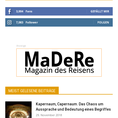
3,004
Fans
GEFÄLLT MIR
7,083
Follower
FOLGEN
Anzeige
MEIST GELESENE BEITRÄGE
Kapernaum, Capernaum. Das Chaos um
Aussprache und Bedeutung eines Begriffes
29. November 2018