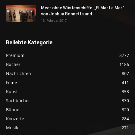
Meer ohne Wüstenschiffe. „El Mar La Mar“
von Joshua Bonnetta und...
18. Februar 2017
Beliebte Kategorie
Premium
3777
Bücher
1186
Nachrichten
807
Filme
411
Kunst
353
Sachbücher
330
Bühne
320
Konzerte
284
Musik
271