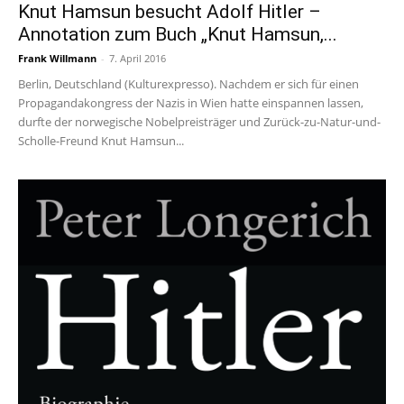
Knut Hamsun besucht Adolf Hitler –
Annotation zum Buch „Knut Hamsun,...
Frank Willmann
-
7. April 2016
Berlin, Deutschland (Kulturexpresso). Nachdem er sich für einen
Propagandakongress der Nazis in Wien hatte einspannen lassen,
durfte der norwegische Nobelpreisträger und Zurück-zu-Natur-und-
Scholle-Freund Knut Hamsun...