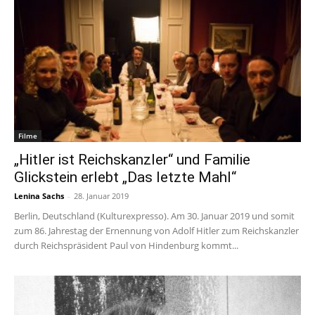
Filme
„Hitler ist Reichskanzler“ und Familie
Glickstein erlebt „Das letzte Mahl“
Lenina Sachs
-
28. Januar 2019
Berlin, Deutschland (Kulturexpresso). Am 30. Januar 2019 und somit
zum 86. Jahrestag der Ernennung von Adolf Hitler zum Reichskanzler
durch Reichspräsident Paul von Hindenburg kommt...