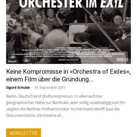
Musik
Keine Kompromisse in »Orchestra of Exiles«,
einem Film über die Gründung...
Sigurd Schulze
-
15. September 2015
Berlin, Deutschland (Kulturexpresso). In allernächster
geographischer Nähe zur Berlinale, aber völlig unabhängig von ihr
zeigten die Berliner Philharmoniker im Hermann-Wolff-Saal die
Dokumentation »Orchestra of...
NEWSLETTER