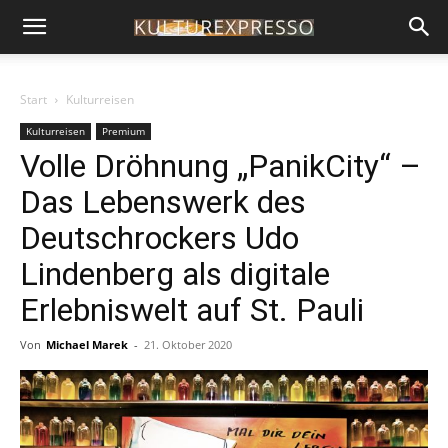
Start
Kulturreisen
Kulturreisen
Premium
Volle Dröhnung „PanikCity“ –
Das Lebenswerk des
Deutschrockers Udo
Lindenberg als digitale
Erlebniswelt auf St. Pauli
Von
Michael Marek
-
21. Oktober 2020