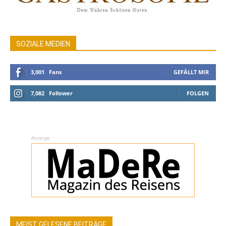
SOZIALE MEDIEN
3,001
Fans
GEFÄLLT MIR
7,082
Follower
FOLGEN
Anzeige
MEIST GELESENE BEITRÄGE