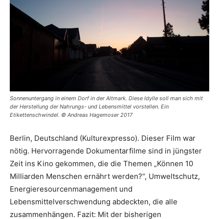
Sonnenuntergang in einem Dorf in der Altmark. Diese Idylle soll man sich mit
der Herstellung der Nahrungs- und Lebensmittel vorstellen. Ein
Etikettenschwindel. © Andreas Hagemoser 2017
Berlin, Deutschland (Kulturexpresso). Dieser Film war
nötig. Hervorragende Dokumentarfilme sind in jüngster
Zeit ins Kino gekommen, die die Themen „Können 10
Milliarden Menschen ernährt werden?“, Umweltschutz,
Energieresourcenmanagement und
Lebensmittelverschwendung abdeckten, die alle
zusammenhängen. Fazit: Mit der bisherigen