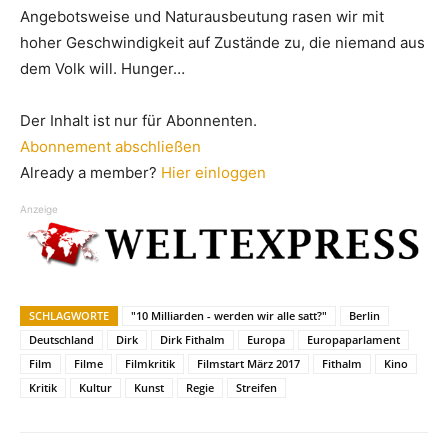
Angebotsweise und Naturausbeutung rasen wir mit
hoher Geschwindigkeit auf Zustände zu, die niemand aus
dem Volk will. Hunger…
Der Inhalt ist nur für Abonnenten.
Abonnement abschließen
Already a member?
Hier einloggen
Anzeige
SCHLAGWORTE
"10 Milliarden - werden wir alle satt?"
Berlin
Deutschland
Dirk
Dirk Fithalm
Europa
Europaparlament
Film
Filme
Filmkritik
Filmstart März 2017
Fithalm
Kino
Kritik
Kultur
Kunst
Regie
Streifen