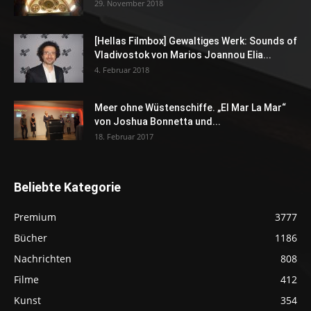
29. November 2018
[Hellas Filmbox] Gewaltiges Werk: Sounds of
Vladivostok von Marios Joannou Elia...
4. Februar 2018
Meer ohne Wüstenschiffe. „El Mar La Mar“
von Joshua Bonnetta und...
18. Februar 2017
Beliebte Kategorie
Premium
3777
Bücher
1186
Nachrichten
808
Filme
412
Kunst
354