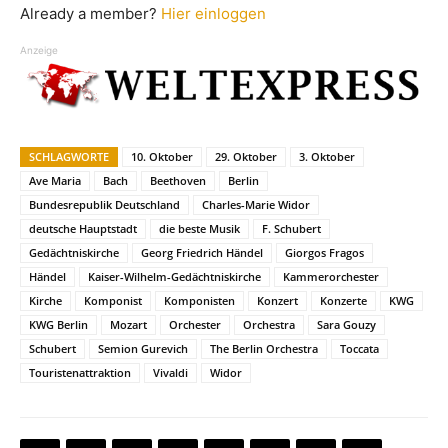
Already a member?
Hier einloggen
Anzeige
SCHLAGWORTE
10. Oktober
29. Oktober
3. Oktober
Ave Maria
Bach
Beethoven
Berlin
Bundesrepublik Deutschland
Charles-Marie Widor
deutsche Hauptstadt
die beste Musik
F. Schubert
Gedächtniskirche
Georg Friedrich Händel
Giorgos Fragos
Händel
Kaiser-Wilhelm-Gedächtniskirche
Kammerorchester
Kirche
Komponist
Komponisten
Konzert
Konzerte
KWG
KWG Berlin
Mozart
Orchester
Orchestra
Sara Gouzy
Schubert
Semion Gurevich
The Berlin Orchestra
Toccata
Touristenattraktion
Vivaldi
Widor