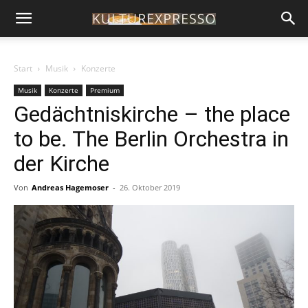
Start
Musik
Konzerte
Musik
Konzerte
Premium
Gedächtniskirche – the place
to be. The Berlin Orchestra in
der Kirche
Von
Andreas Hagemoser
-
26. Oktober 2019