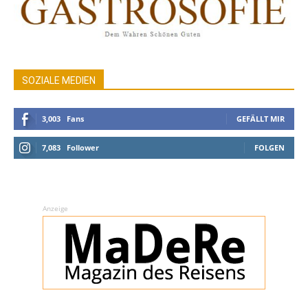
SOZIALE MEDIEN
3,003
Fans
GEFÄLLT MIR
7,083
Follower
FOLGEN
Anzeige