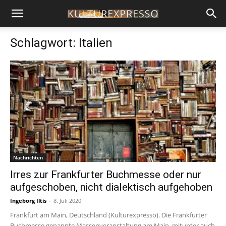
Schlagwort: Italien
Nachrichten
Irres zur Frankfurter Buchmesse oder nur
aufgeschoben, nicht dialektisch aufgehoben
Ingeborg Iltis
-
8. Juli 2020
Frankfurt am Main, Deutschland (Kulturexpresso). Die Frankfurter
Buchmesse genannte Massenveranstaltung am Main, mitunter auch