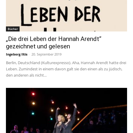
Bücher
„Die drei Leben der Hannah Arendt“
gezeichnet und gelesen
Ingeborg Iltis
-
20. September 2019
Berlin, Deutschland (Kulturexpresso). Aha, Hannah Arendt hatte drei
Leben. Zumindest in einem davon galt sie den einen als zu jüdisch,
den anderen als nicht...