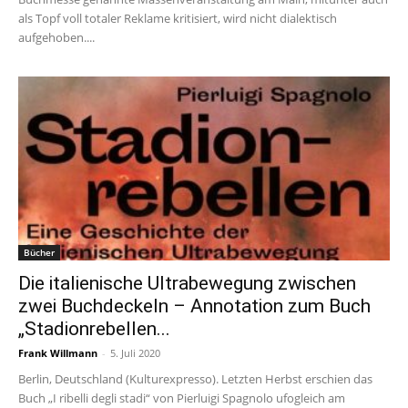
als Topf voll totaler Reklame kritisiert, wird nicht dialektisch
aufgehoben....
Bücher
Die italienische Ultrabewegung zwischen
zwei Buchdeckeln – Annotation zum Buch
„Stadionrebellen...
Frank Willmann
-
5. Juli 2020
Berlin, Deutschland (Kulturexpresso). Letzten Herbst erschien das
Buch „I ribelli degli stadi“ von Pierluigi Spagnolo ufogleich am