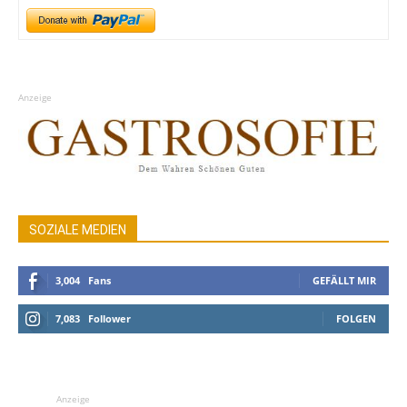
Anzeige
SOZIALE MEDIEN
3,004
Fans
GEFÄLLT MIR
7,083
Follower
FOLGEN
Anzeige