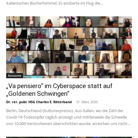
italienischen Bücherhimmel. Es eroberte im Flug die...
Konzerte
„Va pensiero“ im Cyberspace statt auf
„Goldenen Schwingen“
Dr. rer. publ. HSG Charles E. Ritterband
-
31. März 2020
Berlin, Deutschland (Kulturexpresso). Aus Italien, wo die Zahl der
Covid-19-Todesopfer täglich ansteigt und mittlerweile die Schwelle
von 10.000 Verstorbenen überschritten wurde, erreichen uns nicht...