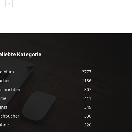
eliebte Kategorie
remium
3777
ücher
1186
achrichten
807
ilme
411
unst
349
achbücher
330
ühne
320