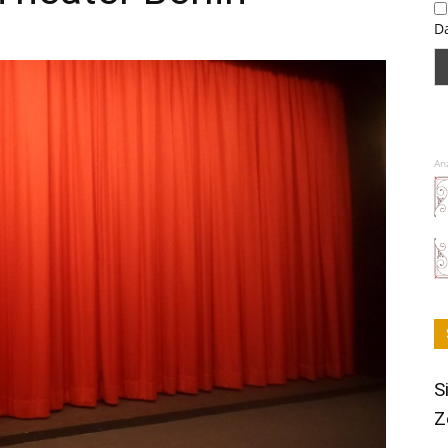
D
An
S
Z