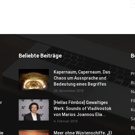
Beliebte Beiträge
B
Kapernaum, Capernaum. Das
P
Chaos um Aussprache und
B
Bedeutung eines Begriffes
29. November 2018
N
F
er
[Hellas Filmbox] Gewaltiges
Werk: Sounds of Vladivostok
K
von Marios Joannou Elia...
S
4. Februar 2018
B
ie
Meer ohne Wüstenschiffe. „El