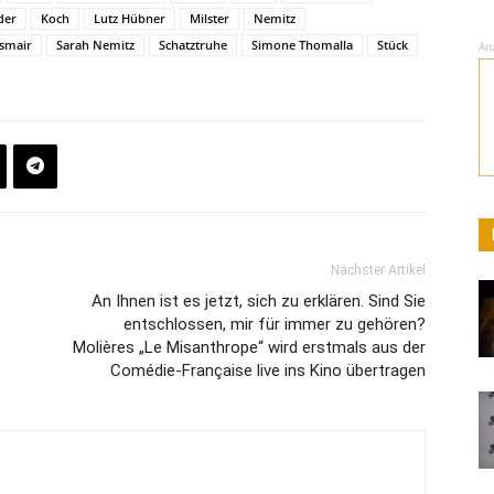
der
Koch
Lutz Hübner
Milster
Nemitz
smair
Sarah Nemitz
Schatztruhe
Simone Thomalla
Stück
An
Nächster Artikel
An Ihnen ist es jetzt, sich zu erklären. Sind Sie
entschlossen, mir für immer zu gehören?
Molières „Le Misanthrope“ wird erstmals aus der
Comédie-Française live ins Kino übertragen