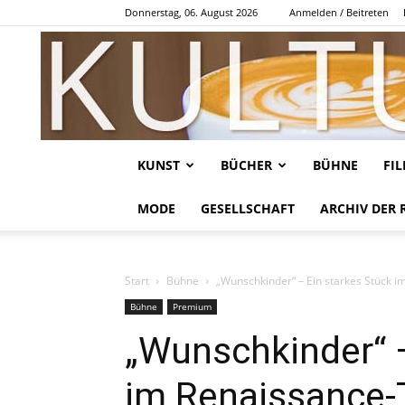
Donnerstag, 06. August 2026
Anmelden / Beitreten
KUNST
BÜCHER
BÜHNE
FI
MODE
GESELLSCHAFT
ARCHIV DER 
Start
Bühne
„Wunschkinder“ – Ein starkes Stück i
Bühne
Premium
„Wunschkinder“ –
im Renaissance-T