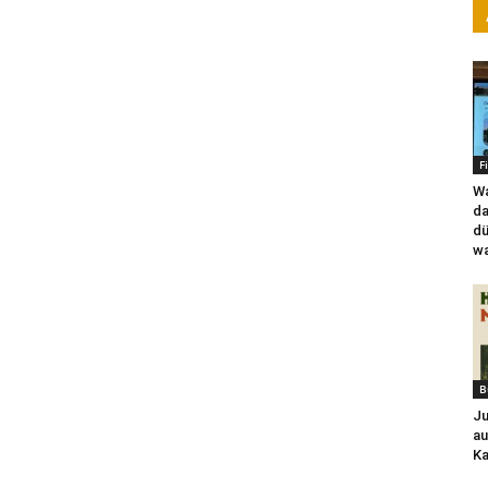
F
Wa
da
dü
wa
B
Ju
au
Ka