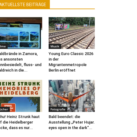
AKTUELLSTE BEITRÄGE
ilme
Musik
ldbrände in Zamora,
Young Euro Classic 2026
s ansonsten
in der
nnbesiedelt, fluss- und
Migrantenmetropole
ldreich in die...
Berlin eröffnet
ücher
Fotografie
hu! Heinz Strunk haut
Bald beendet: die
f die Heidelberger
Ausstellung „Peter Hujar.
cke, dass es nur...
eyes open in the dark“...