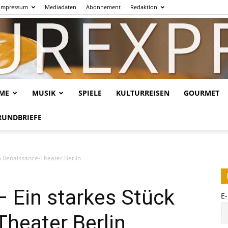
Impressum
Mediadaten
Abonnement
Redaktion
LME
MUSIK
SPIELE
KULTURREISEN
GOURMET
Kulturexpresso.de
RUNDBRIEFE
m Renaissance-Theater Berlin
 Ein starkes Stück
E
heater Berlin