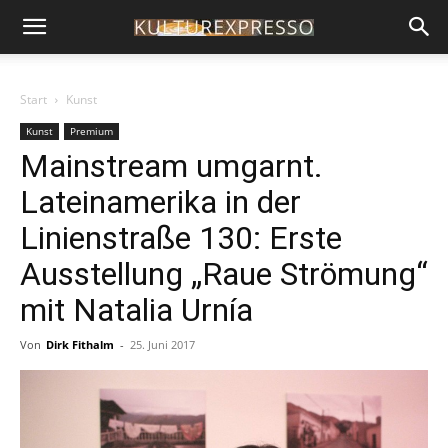
Start
Kunst
Kunst
Premium
Mainstream umgarnt.
Lateinamerika in der
Linienstraße 130: Erste
Ausstellung „Raue Strömung“
mit Natalia Urnía
Von
Dirk Fithalm
-
25. Juni 2017