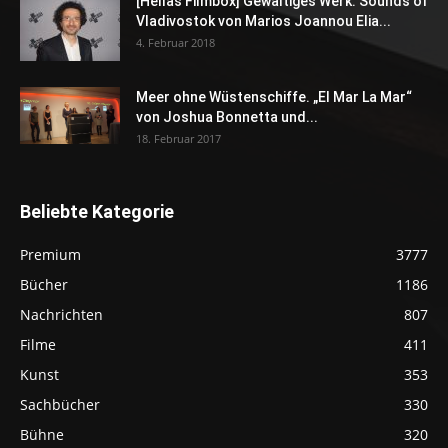
[Hellas Filmbox] Gewaltiges Werk: Sounds of
Vladivostok von Marios Joannou Elia...
4. Februar 2018
Meer ohne Wüstenschiffe. „El Mar La Mar“
von Joshua Bonnetta und...
18. Februar 2017
Beliebte Kategorie
Premium
3777
Bücher
1186
Nachrichten
807
Filme
411
Kunst
353
Sachbücher
330
Bühne
320