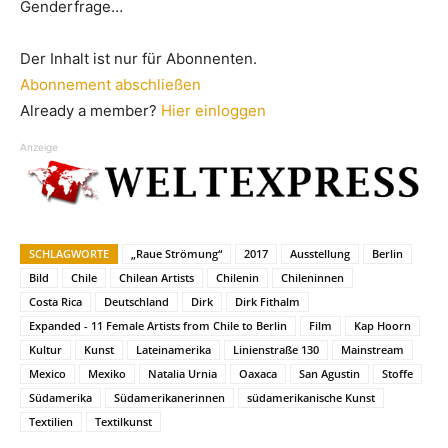
Genderfrage…
Der Inhalt ist nur für Abonnenten.
Abonnement abschließen
Already a member?
Hier einloggen
Anzeige
SCHLAGWORTE
„Raue Strömung“
2017
Ausstellung
Berlin
Bild
Chile
Chilean Artists
Chilenin
Chileninnen
Costa Rica
Deutschland
Dirk
Dirk Fithalm
Expanded - 11 Female Artists from Chile to Berlin
Film
Kap Hoorn
Kultur
Kunst
Lateinamerika
Linienstraße 130
Mainstream
Mexico
Mexiko
Natalia Urnia
Oaxaca
San Agustin
Stoffe
Südamerika
Südamerikanerinnen
südamerikanische Kunst
Textilien
Textilkunst