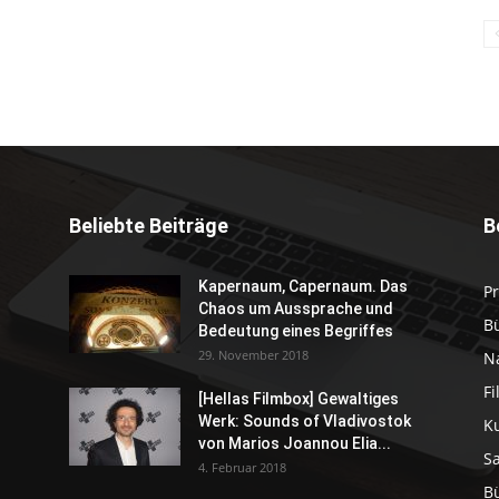
Beliebte Beiträge
B
Kapernaum, Capernaum. Das
P
Chaos um Aussprache und
B
Bedeutung eines Begriffes
29. November 2018
N
F
[Hellas Filmbox] Gewaltiges
Werk: Sounds of Vladivostok
K
von Marios Joannou Elia...
S
4. Februar 2018
B