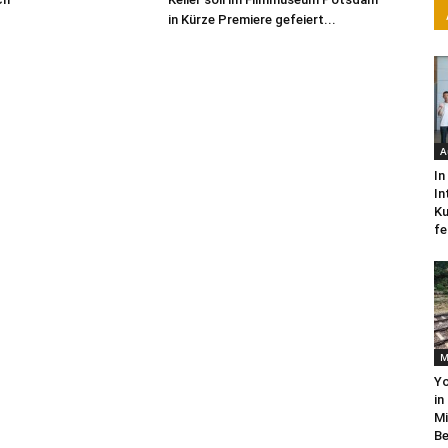
in Kürze Premiere gefeiert...
A
In
In
Ku
fe
M
Yo
in
Mi
Be