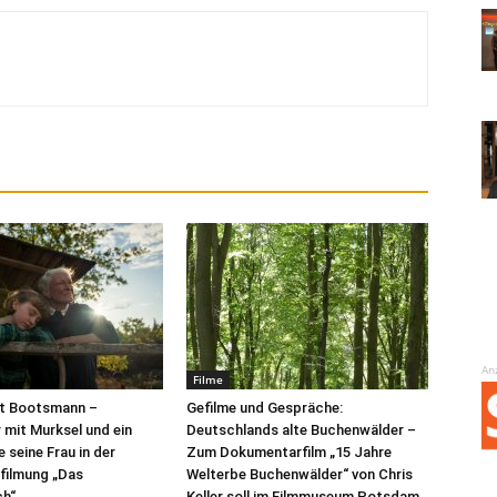
An
Filme
t Bootsmann –
Gefilme und Gespräche:
mit Murksel und ein
Deutschlands alte Buchenwälder –
 seine Frau in der
Zum Dokumentarfilm „15 Jahre
rfilmung „Das
Welterbe Buchenwälder“ von Chris
h“
Keller soll im Filmmuseum Potsdam