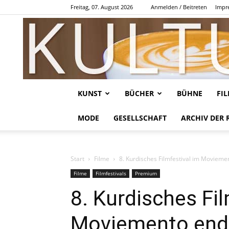
Freitag, 07. August 2026
Anmelden / Beitreten
Impr
KUNST
BÜCHER
BÜHNE
FI
MODE
GESELLSCHAFT
ARCHIV DER 
Start
Filme
8. Kurdisches Filmfestival im Moviemen
Filme
Filmfestivals
Premium
8. Kurdisches Fil
Moviemento ende