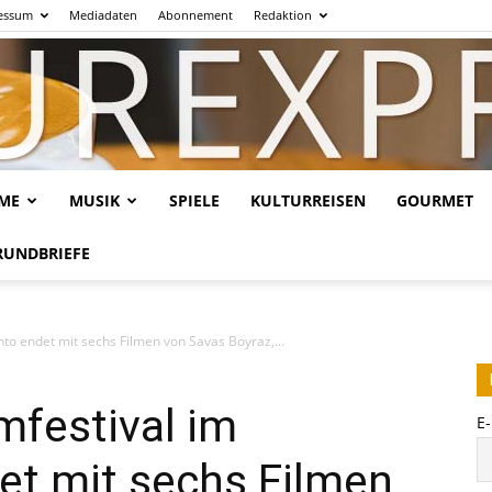
essum
Mediadaten
Abonnement
Redaktion
LME
MUSIK
SPIELE
KULTURREISEN
GOURMET
Kulturexpresso.de
RUNDBRIEFE
to endet mit sechs Filmen von Savas Boyraz,...
mfestival im
E
t mit sechs Filmen