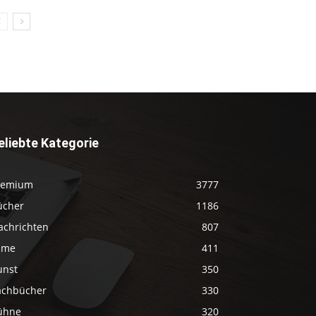
eliebte Kategorie
remium
3777
ücher
1186
achrichten
807
ilme
411
unst
350
achbücher
330
ühne
320