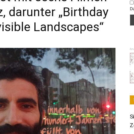
, darunter „Birthday
D
visible Landscapes“
An
S
Z