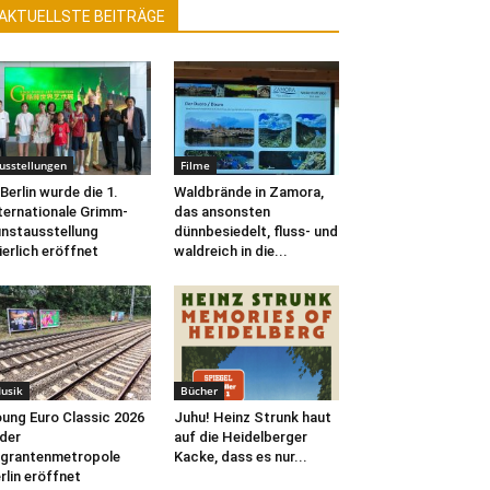
AKTUELLSTE BEITRÄGE
usstellungen
Filme
 Berlin wurde die 1.
Waldbrände in Zamora,
ternationale Grimm-
das ansonsten
nstausstellung
dünnbesiedelt, fluss- und
ierlich eröffnet
waldreich in die...
usik
Bücher
ung Euro Classic 2026
Juhu! Heinz Strunk haut
 der
auf die Heidelberger
grantenmetropole
Kacke, dass es nur...
rlin eröffnet