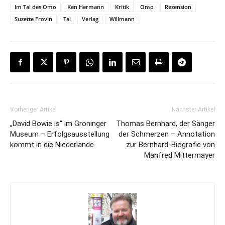
Im Tal des Omo
Ken Hermann
Kritik
Omo
Rezension
Suzette Frovin
Tal
Verlag
Willmann
Vorheriger Artikel
Nächster Artikel
„David Bowie is“ im Groninger
Thomas Bernhard, der Sänger
Museum – Erfolgsausstellung
der Schmerzen – Annotation
kommt in die Niederlande
zur Bernhard-Biografie von
Manfred Mittermayer