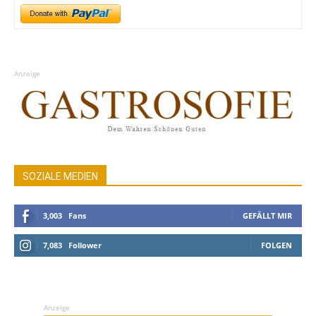
Anzeige
SOZIALE MEDIEN
3,003
Fans
GEFÄLLT MIR
7,083
Follower
FOLGEN
Anzeige